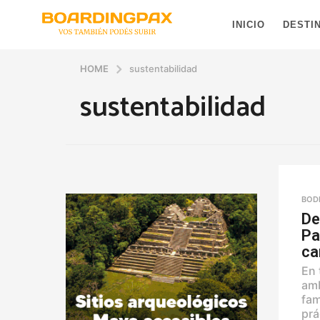
INICIO
DESTI
HOME
sustentabilidad
sustentabilidad
BOD
De
Pa
ca
En 
amb
fam
prá