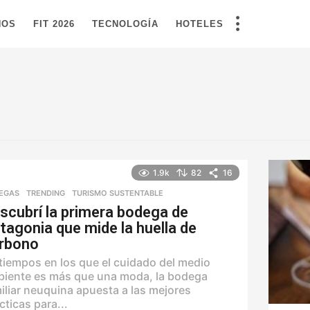
NOS
FIT 2026
TECNOLOGÍA
HOTELES
1.9k
82
16
EGAS
,
TRENDING
,
TURISMO SUSTENTABLE
scubrí la primera bodega de
tagonia que mide la huella de
rbono
tiempos en los que el cuidado del medio
iente es más que una moda, la bodega
iliar neuquina apuesta a las mejores
cticas para...