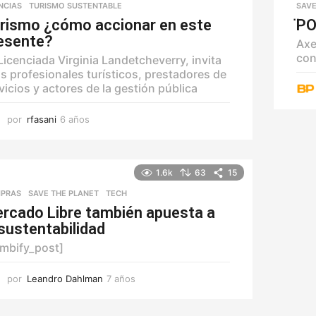
NCIAS
,
TURISMO SUSTENTABLE
SAVE
rismo ¿cómo accionar en este
̈P
esente?
Axe
con
Licenciada Virginia Landetcheverry, invita
os profesionales turísticos, prestadores de
vicios y actores de la gestión pública
por
rfasani
6 años
6
a
ñ
o
s
1.6k
63
15
PRAS
,
SAVE THE PLANET
,
TECH
rcado Libre también apuesta a
 sustentabilidad
mbify_post]
por
Leandro Dahlman
7 años
7
a
ñ