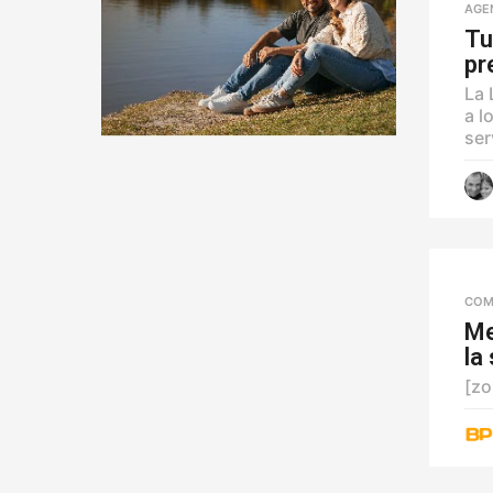
AGE
Tu
pr
La 
a l
ser
COM
Me
la
[zo