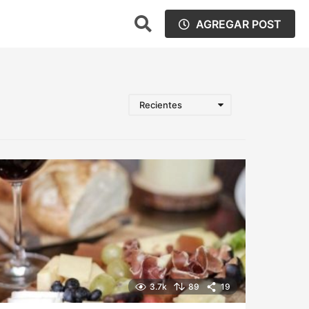
AGREGAR POST
Recientes
3.7k
89
19