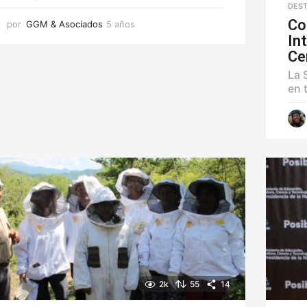
DEST
Co
por
GGM & Asociados
5 años
5
a
In
ñ
Ce
o
La 
s
en 
2k
55
14