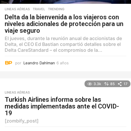
LINEAS AÉREAS
,
TRAVEL
,
TRENDING
Delta da la bienvenida a los viajeros con
niveles adicionales de protección para un
viaje seguro
El jueves, durante la reunión anual de accionistas de
Delta, el CEO Ed Bastian compartió detalles sobre el
Delta CareStandard – el compromiso de la...
por
Leandro Dahlman
6 años
6
a
ñ
o
3.3k
85
17
s
LINEAS AÉREAS
Turkish Airlines informa sobre las
medidas implementadas ante el COVID-
19
[zombify_post]