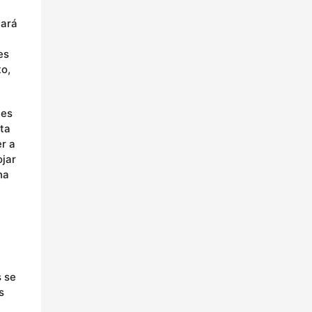
uará
es
o,
jes
rta
r a
ojar
na
s se
s