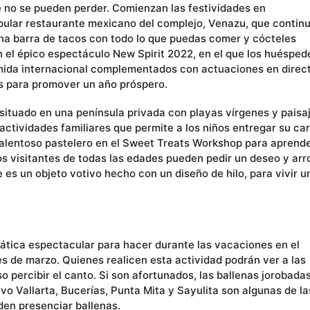
ue no se pueden perder. Comienzan las festividades en
ular restaurante mexicano del complejo, Venazu, que contin
una barra de tacos con todo lo que puedas comer y cócteles
 el épico espectáculo New Spirit 2022, en el que los huésped
mida internacional complementados con actuaciones en direct
os para promover un año próspero.
 situado en una península privada con playas vírgenes y paisa
ctividades familiares que permite a los niños entregar su ca
 talentoso pastelero en el Sweet Treats Workshop para aprende
os visitantes de todas las edades pueden pedir un deseo y arr
e es un objeto votivo hecho con un diseño de hilo, para vivir u
ática espectacular para hacer durante las vacaciones en el
es de marzo. Quienes realicen esta actividad podrán ver a las
o percibir el canto. Si son afortunados, las ballenas jorobada
o Vallarta, Bucerías, Punta Mita y Sayulita son algunas de la
den presenciar ballenas.