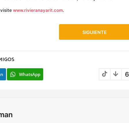
 visite
www.rivieranayarit.com
.
SIGUIENTE
MIGOS
6
In
WhatsApp
lman