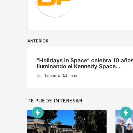
o
n
ANTERIOR
“Holidays in Space” celebra 10 año
iluminando el Kennedy Space...
por
Leandro Dahlman
TE PUEDE INTERESAR