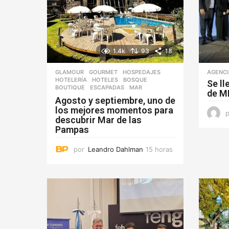
1.4k
93
18
GLAMOUR
,
GOURMET
,
HOSPEDAJES
,
AGENC
HOTELERÍA
,
HOTELES
BOSQUE
,
Se ll
BOUTIQUE
,
ESCAPADAS
,
MAR
de M
Agosto y septiembre, uno de
los mejores momentos para
descubrir Mar de las
Pampas
por
Leandro Dahlman
15 horas
1
5
h
o
r
a
s