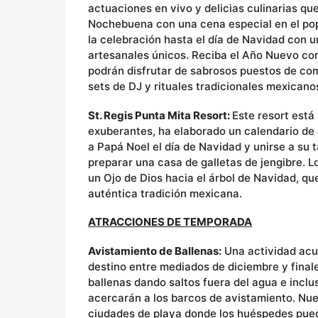
actuaciones en vivo y delicias culinarias q
Nochebuena con una cena especial en el pop
la celebración hasta el día de Navidad con 
artesanales únicos. Reciba el Año Nuevo con
podrán disfrutar de sabrosos puestos de co
sets de DJ y rituales tradicionales mexican
St. Regis Punta Mita Resort:
Este resort está
exuberantes, ha elaborado un calendario de a
a Papá Noel el día de Navidad y unirse a su
preparar una casa de galletas de jengibre. L
un Ojo de Dios hacia el árbol de Navidad, qu
auténtica tradición mexicana.
ATRACCIONES DE TEMPORADA
Avistamiento de Ballenas:
Una actividad acu
destino entre mediados de diciembre y final
ballenas dando saltos fuera del agua e inclus
acercarán a los barcos de avistamiento. Nuev
ciudades de playa donde los huéspedes pue