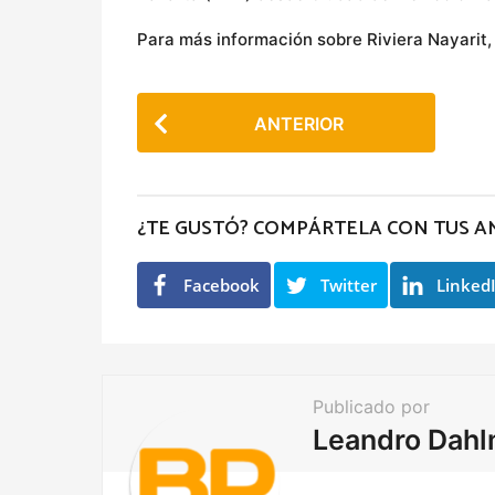
Para más información sobre Riviera Nayarit,
P
ANTERIOR
o
s
t
¿TE GUSTÓ? COMPÁRTELA CON TUS A
P
a
Facebook
Twitter
Linked
g
i
n
a
Publicado por
t
Leandro Dah
i