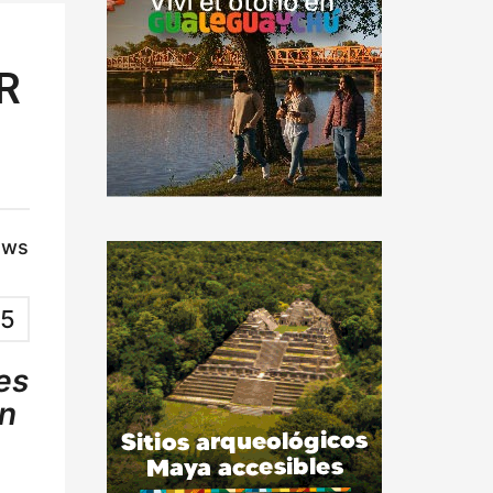
R
ews
5
es
an