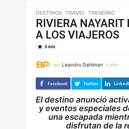
DESTINOS
,
TRAVEL
,
TRENDING
5
a
RIVIERA NAYARIT
ñ
A LOS VIAJEROS
o
s
5
3 min
a
ñ
o
Leandro Dahlman
por
5 años
5
s
a
ñ
o
Facebook
Twitter
Linked
s
El destino anunció acti
y eventos especiales d
una escapada mientr
disfrutan de la