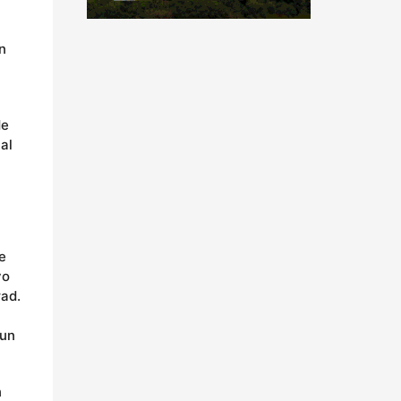
n
de
al
e
vo
rad.
 un
n