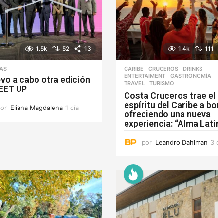
1.5k
52
13
1.4k
111
IAS
CARIBE
,
CRUCEROS
,
DRINKS
,
ENTERTAIMENT
,
GASTRONOMÍA
,
evo a cabo otra edición
TRAVEL
,
TURISMO
EET UP
Costa Cruceros trae el
espíritu del Caribe a b
por
Eliana Magdalena
1 día
1
ofreciendo una nueva
d
experiencia: “Alma Lati
í
a
por
Leandro Dahlman
3 