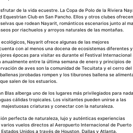
isfrutar de la vida ecuestre. La Copa de Polo de la Riviera Nay
d Equestrian Club en San Pancho. Ellos y otros clubes ofrece
 selvas que rodean Nayarit, románticos escenarios junto al ma
paseos por riachuelos y arroyos naturales de las montañas.
ecológicos, Nayarit ofrece algunas de las mejores
cuenta con al menos una docena de ecosistemas diferentes y
ores épocas para visitar es durante el Festival Internacional
a anualmente entre la última semana de enero y principios de
ervación de aves son la comunidad de Tecuitata y el cerro del
s ballenas jorobadas rompen y los tiburones ballena se aliment
 que salen de los estuarios.
n Blas alberga uno de los lugares más privilegiados para nad
guas cálidas tropicales. Los visitantes pueden unirse a las
s majestuosas criaturas y conectar con la naturaleza.
ión perfecta de naturaleza, lujo y auténticas experiencias
varios vuelos directos al Aeropuerto Internacional de Puerto
 Estados Unidos a través de Houston, Dallas y Atlanta.