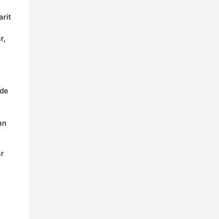
arit
n
r,
 de
an
ar