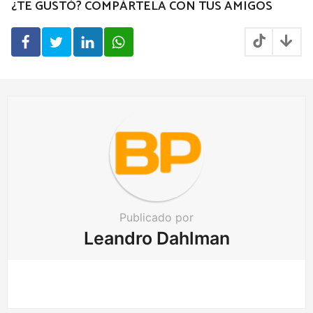
P
¿TE GUSTÓ? COMPÁRTELA CON TUS AMIGOS
a
g
i
n
a
t
i
o
n
Publicado por
Leandro Dahlman