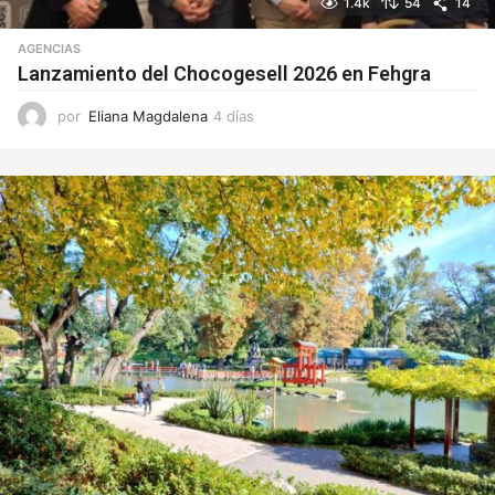
1.4k
54
14
AGENCIAS
Lanzamiento del Chocogesell 2026 en Fehgra
por
Eliana Magdalena
4 días
4
d
í
a
s