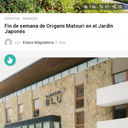
1.5k
67
15
EVENTOS
,
PARQUES
Fin de semana de Origami Matsuri en el Jardín
Japonés
por
Eliana Magdalena
5 días
5
d
í
a
s