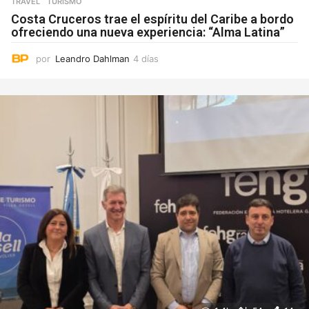
TRAVEL
,
TURISMO
Costa Cruceros trae el espíritu del Caribe a bordo
ofreciendo una nueva experiencia: “Alma Latina”
por
Leandro Dahlman
4 días
4
d
í
a
s