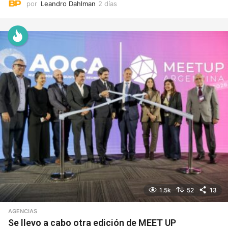
por
Leandro Dahlman
2 días
2
d
í
a
s
1.5k
52
13
AGENCIAS
Se llevo a cabo otra edición de MEET UP