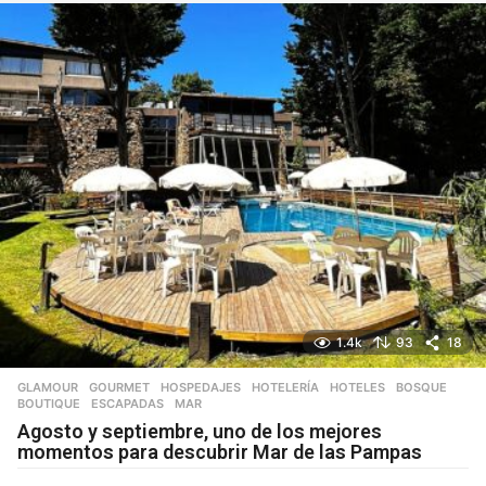
1.4k
93
18
GLAMOUR
,
GOURMET
,
HOSPEDAJES
,
HOTELERÍA
,
HOTELES
BOSQUE
,
BOUTIQUE
,
ESCAPADAS
,
MAR
Agosto y septiembre, uno de los mejores
momentos para descubrir Mar de las Pampas