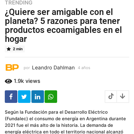
TRENDING
4
a
¿Quiere ser amigable con el
ñ
planeta? 5 razones para tener
o
productos ecoamigables en el
s
4
hogar
a
ñ
2 min
o
s
Leandro Dahlman
por
4 años
4
a
ñ
1.9k
views
o
s
Según la Fundación para el Desarrollo Eléctrico
(Fundalec) el consumo de energía en Argentina durante
2021 fue el más alto de la historia. La demanda de
energía eléctrica en todo el territorio nacional alcanzó