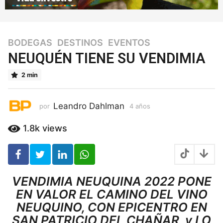
BODEGAS
,
DESTINOS
,
EVENTOS
4
a
NEUQUÉN TIENE SU VENDIMIA
ñ
2 min
o
s
4
Leandro Dahlman
por
4 años
4
a
a
ñ
ñ
1.8k
views
o
o
s
s
VENDIMIA NEUQUINA 2022 PONE
EN VALOR EL CAMINO DEL VINO
NEUQUINO, CON EPICENTRO EN
SAN PATRICIO DEL CHAÑAR, y LO