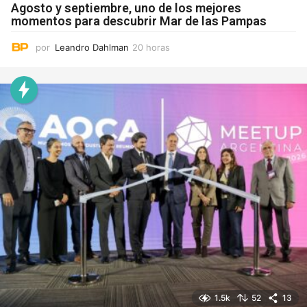
Agosto y septiembre, uno de los mejores
momentos para descubrir Mar de las Pampas
por
Leandro Dahlman
20 horas
2
0
h
o
r
a
s
1.5k
52
13