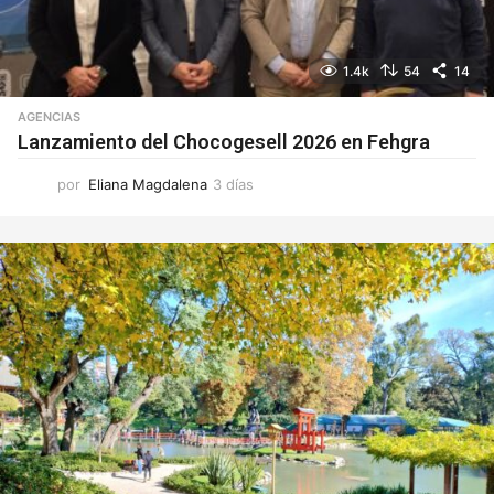
1.4k
54
14
AGENCIAS
Lanzamiento del Chocogesell 2026 en Fehgra
por
Eliana Magdalena
3 días
3
d
í
a
s