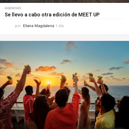
AGENCIAS
Se llevo a cabo otra edición de MEET UP
por
Eliana Magdalena
1 día
1
d
í
a