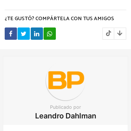
s
t
P
¿TE GUSTÓ? COMPÁRTELA CON TUS AMIGOS
a
g
i
n
a
t
i
o
n
Publicado por
Leandro Dahlman