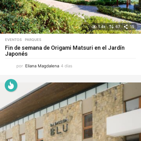
1.4k
67
15
EVENTOS
,
PARQUES
Fin de semana de Origami Matsuri en el Jardín
Japonés
por
Eliana Magdalena
4 días
4
d
í
a
s