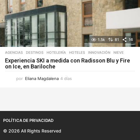
1.5k
81
16
AGENCIAS
,
DESTINOS
,
HOTELERÍA
,
HOTELES
,
INNOVACIÓN
,
NIEVE
Experiencia SKI a medida con Radisson Blu y Fire
on Ice, en Bariloche
por
Eliana Magdalena
4 días
4
d
í
a
s
POLÍTICA DE PRIVACIDAD
© 2026 All Rights Reserved