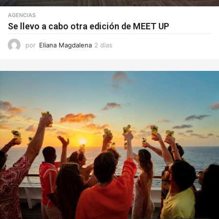
AGENCIAS
Se llevo a cabo otra edición de MEET UP
por
Eliana Magdalena
2 días
2
d
í
a
s