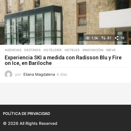
1.5k
81
16
AGENCIAS
,
DESTINOS
,
HOTELERÍA
,
HOTELES
,
INNOVACIÓN
,
NIEVE
Experiencia SKI a medida con Radisson Blu y Fire
on Ice, en Bariloche
por
Eliana Magdalena
4 días
4
d
í
a
s
POLÍTICA DE PRIVACIDAD
© 2026 All Rights Reserved