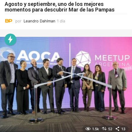
Agosto y septiembre, uno de los mejores
momentos para descubrir Mar de las Pampas
por
Leandro Dahlman
1 día
1
d
í
a
1.5k
52
13