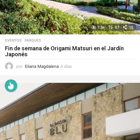
1.5k
67
15
EVENTOS
,
PARQUES
Fin de semana de Origami Matsuri en el Jardín
Japonés
por
Eliana Magdalena
4 días
4
d
í
a
s