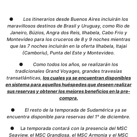
●
Los itinerarios desde Buenos Aires incluirán los
maravillosos destinos de Brasil y Uruguay, como Rio de
Janeiro, Búzios, Angra dos Reis, Ilhabela, Cabo Frio y
Montevideo para los cruceros de 8 y 9 noches mientras
que las 7 noches incluirán en la oferta Ilhabela, Itajai
(Camboriu), Punta del Este y Montevideo.
●
Como todos los años, se realizarán los
tradicionales Grand Voyages, grandes travesías
transatlánticas,
los cuales ya se encuentran disponibles
en sistema para aquellos huéspedes que deseen realizar
sus reservas y obtener los mejores beneficios en la pre-
compra.
●
El resto de la temporada de Sudamérica ya se
encuentra disponible para reservas del 1° de diciembre.
● L
a temporada contará con la presencia del MSC
Seaview, el MSC Grandiosa, el MSC Armonia y el MSC