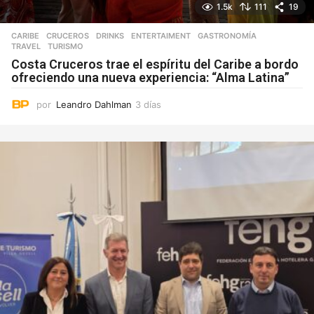
1.5k
111
19
CARIBE
,
CRUCEROS
,
DRINKS
,
ENTERTAIMENT
,
GASTRONOMÍA
,
TRAVEL
,
TURISMO
Costa Cruceros trae el espíritu del Caribe a bordo
ofreciendo una nueva experiencia: “Alma Latina”
por
Leandro Dahlman
3 días
3
d
í
a
s