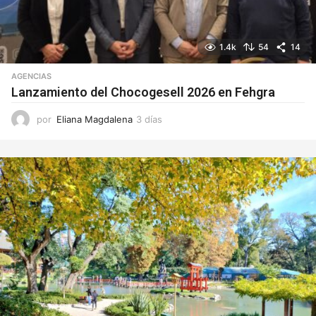
1.4k
54
14
AGENCIAS
Lanzamiento del Chocogesell 2026 en Fehgra
por
Eliana Magdalena
3 días
3
d
í
a
s