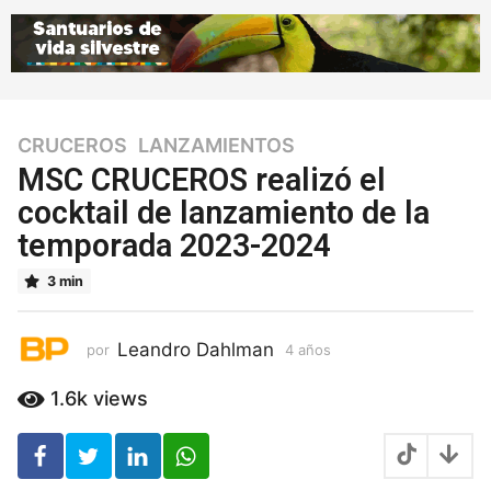
CRUCEROS
,
LANZAMIENTOS
4
a
MSC CRUCEROS realizó el
ñ
cocktail de lanzamiento de la
o
temporada 2023-2024
s
4
3 min
a
ñ
o
Leandro Dahlman
por
4 años
4
s
a
ñ
1.6k
views
o
s