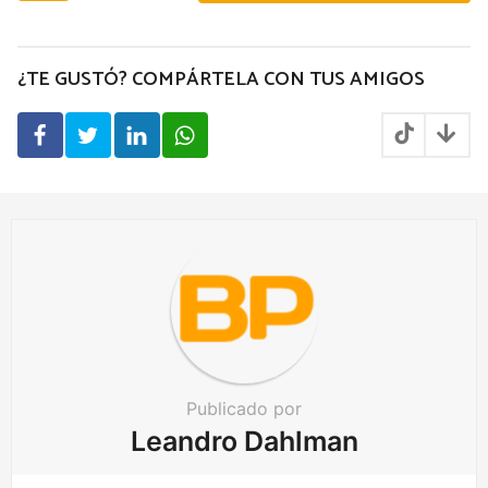
s
t
P
¿TE GUSTÓ? COMPÁRTELA CON TUS AMIGOS
a
g
i
n
a
t
i
o
n
Publicado por
Leandro Dahlman