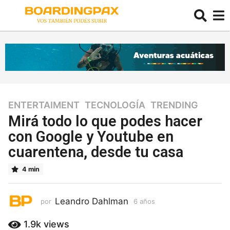
ENTERTAIMENT
,
TECNOLOGÍA
,
TRENDING
6
a
Mirá todo lo que podes hacer
ñ
con Google y Youtube en
o
cuarentena, desde tu casa
s
6
4 min
a
ñ
o
Leandro Dahlman
por
6 años
6
s
a
ñ
1.9k
views