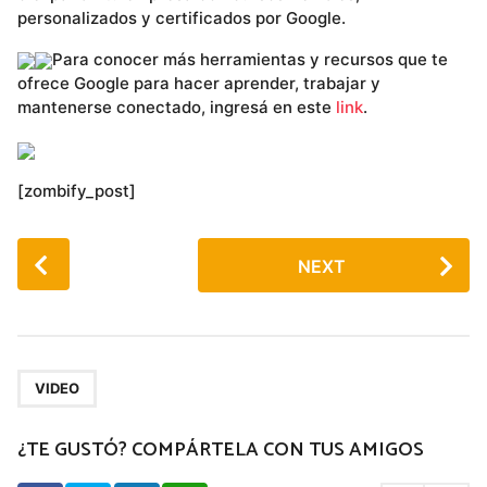
personalizados y certificados por Google.
Para conocer más herramientas y recursos que te
ofrece Google para hacer aprender, trabajar y
mantenerse conectado, ingresá en este
link
.
[zombify_post]
P
NEXT
o
s
t
P
a
VIDEO
g
¿TE GUSTÓ? COMPÁRTELA CON TUS AMIGOS
i
n