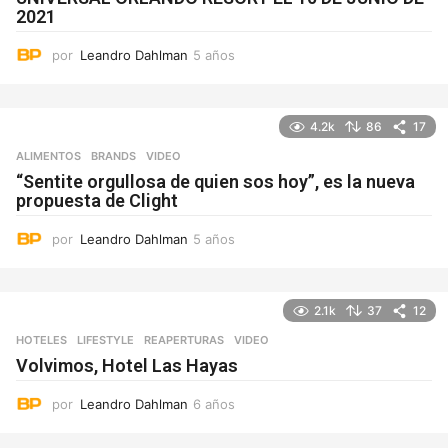
2021
por
Leandro Dahlman
5 años
5
a
ñ
o
4.2k
86
17
s
ALIMENTOS
,
BRANDS
VIDEO
“Sentite orgullosa de quien sos hoy”, es la nueva
propuesta de Clight
por
Leandro Dahlman
5 años
5
a
ñ
o
2.1k
37
12
s
HOTELES
,
LIFESTYLE
REAPERTURAS
,
VIDEO
Volvimos, Hotel Las Hayas
por
Leandro Dahlman
6 años
6
a
ñ