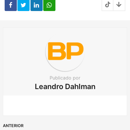
a
t
i
o
n
Publicado por
Leandro Dahlman
ANTERIOR