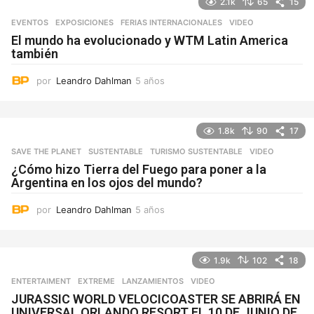
2.1k
65
15
EVENTOS
,
EXPOSICIONES
,
FERIAS INTERNACIONALES
VIDEO
El mundo ha evolucionado y WTM Latin America
también
por
Leandro Dahlman
5 años
5
a
ñ
o
1.8k
90
17
s
SAVE THE PLANET
,
SUSTENTABLE
,
TURISMO SUSTENTABLE
VIDEO
¿Cómo hizo Tierra del Fuego para poner a la
Argentina en los ojos del mundo?
por
Leandro Dahlman
5 años
5
a
ñ
o
1.9k
102
18
s
ENTERTAIMENT
,
EXTREME
,
LANZAMIENTOS
VIDEO
JURASSIC WORLD VELOCICOASTER SE ABRIRÁ EN
UNIVERSAL ORLANDO RESORT EL 10 DE JUNIO DE