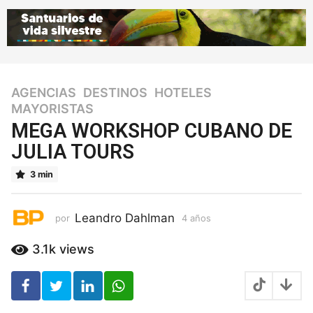
AGENCIAS
,
DESTINOS
,
HOTELES
,
4
MAYORISTAS
a
ñ
MEGA WORKSHOP CUBANO DE
o
JULIA TOURS
s
4
3 min
a
ñ
o
Leandro Dahlman
por
4 años
4
s
a
ñ
3.1k
views
o
s