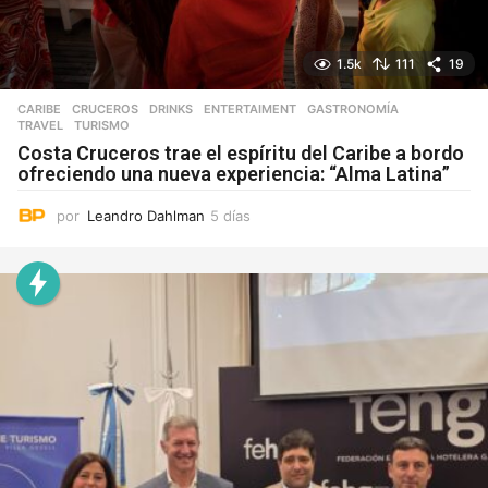
1.5k
111
19
CARIBE
,
CRUCEROS
,
DRINKS
,
ENTERTAIMENT
,
GASTRONOMÍA
,
TRAVEL
,
TURISMO
Costa Cruceros trae el espíritu del Caribe a bordo
ofreciendo una nueva experiencia: “Alma Latina”
por
Leandro Dahlman
5 días
5
d
í
a
s