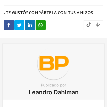
t
P
¿TE GUSTÓ? COMPÁRTELA CON TUS AMIGOS
a
g
i
n
a
t
i
o
n
Publicado por
Leandro Dahlman