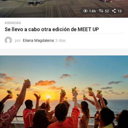
1.6k
52
13
AGENCIAS
Se llevo a cabo otra edición de MEET UP
por
Eliana Magdalena
3 días
3
d
í
a
s