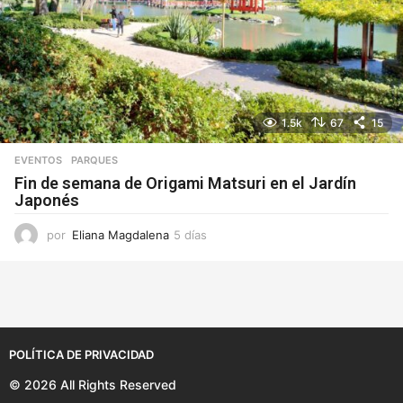
1.5k
67
15
EVENTOS
,
PARQUES
Fin de semana de Origami Matsuri en el Jardín
Japonés
por
Eliana Magdalena
5 días
5
d
í
a
s
POLÍTICA DE PRIVACIDAD
© 2026 All Rights Reserved