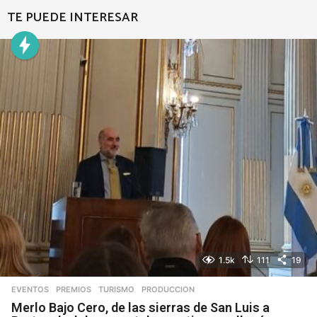
TE PUEDE INTERESAR
1.5k
111
19
EVENTOS
,
PREMIOS
,
TURISMO
PRODUCCION
Merlo Bajo Cero, de las sierras de San Luis a