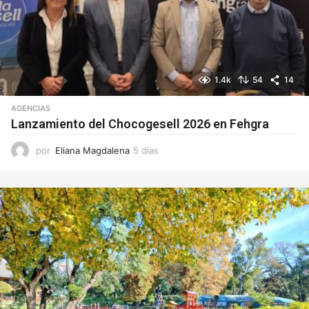
1.4k
54
14
AGENCIAS
Lanzamiento del Chocogesell 2026 en Fehgra
por
Eliana Magdalena
5 días
5
d
í
a
s