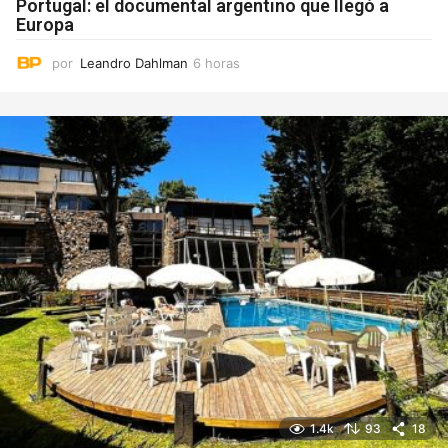
Portugal: el documental argentino que llegó a
Europa
por
Leandro Dahlman
6 horas
6
h
o
r
a
s
1.4k
93
18