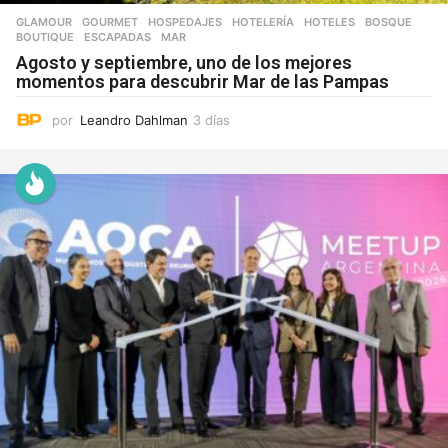
GLAMOUR
,
GOURMET
,
HOSPEDAJES
,
HOTELERÍA
,
HOTELES
BOSQUE
,
BOUTIQUE
,
ESCAPADAS
,
MAR
Agosto y septiembre, uno de los mejores
momentos para descubrir Mar de las Pampas
por
Leandro Dahlman
3 días
3
d
í
a
s