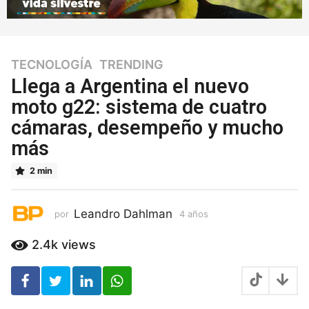
TECNOLOGÍA
,
TRENDING
4
a
Llega a Argentina el nuevo
ñ
moto g22: sistema de cuatro
o
cámaras, desempeño y mucho
s
4
más
a
ñ
2 min
o
s
Leandro Dahlman
por
4 años
4
a
ñ
2.4k
views
o
s