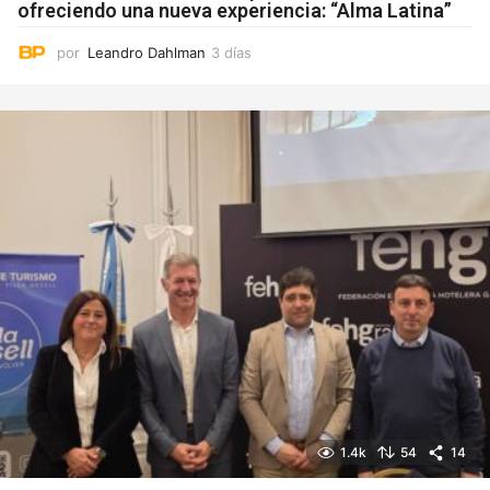
ofreciendo una nueva experiencia: “Alma Latina”
por
Leandro Dahlman
3 días
3
d
í
a
s
1.4k
54
14