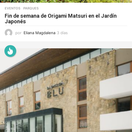
EVENTOS
,
PARQUES
Fin de semana de Origami Matsuri en el Jardín
Japonés
por
Eliana Magdalena
3 días
3
d
í
a
s