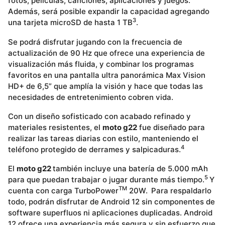
fotos, películas, canciones, aplicaciones y juegos.
Además, será posible expandir la capacidad agregando
3
una tarjeta microSD de hasta 1 TB
.
Se podrá disfrutar jugando con la frecuencia de
actualización de 90 Hz que ofrece una experiencia de
visualización más fluida, y combinar los programas
favoritos en una pantalla ultra panorámica Max Vision
HD+ de 6,5” que amplía la visión y hace que todas las
necesidades de entretenimiento cobren vida.
Con un diseño sofisticado con acabado refinado y
materiales resistentes, el
moto g22
fue diseñado para
realizar las tareas diarias con estilo, manteniendo el
4
teléfono protegido de derrames y salpicaduras.
El
moto g22
también incluye una batería de 5.000 mAh
5
para que puedan trabajar o jugar durante más tiempo.
Y
TM
cuenta con carga TurboPower
20W.
Para respaldarlo
todo, podrán disfrutar de Android 12 sin componentes de
software superfluos ni aplicaciones duplicadas. Android
12 ofrece una experiencia más segura y sin esfuerzo que