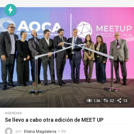
h
o
r
a
s
1.5k
52
13
AGENCIAS
Se llevo a cabo otra edición de MEET UP
por
Eliana Magdalena
1 día
1