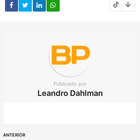
g
i
n
a
t
i
o
n
Publicado por
Leandro Dahlman
ANTERIOR