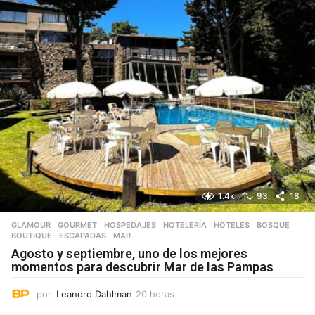
1.4k
93
18
GLAMOUR
,
GOURMET
,
HOSPEDAJES
,
HOTELERÍA
,
HOTELES
BOSQUE
,
BOUTIQUE
,
ESCAPADAS
,
MAR
Agosto y septiembre, uno de los mejores
momentos para descubrir Mar de las Pampas
por
Leandro Dahlman
20 horas
2
0