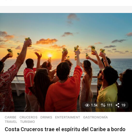
d
í
a
1.5k
111
19
CARIBE
,
CRUCEROS
,
DRINKS
,
ENTERTAIMENT
,
GASTRONOMÍA
,
TRAVEL
,
TURISMO
Costa Cruceros trae el espíritu del Caribe a bordo