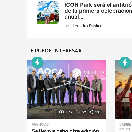
ICON Park será el anfitri
de la primera celebració
anual...
por
Leandro Dahlman
TE PUEDE INTERESAR
1.4k
52
13
AGENCIAS
CARIBE
ENTERT
Se llevo a cabo otra edición