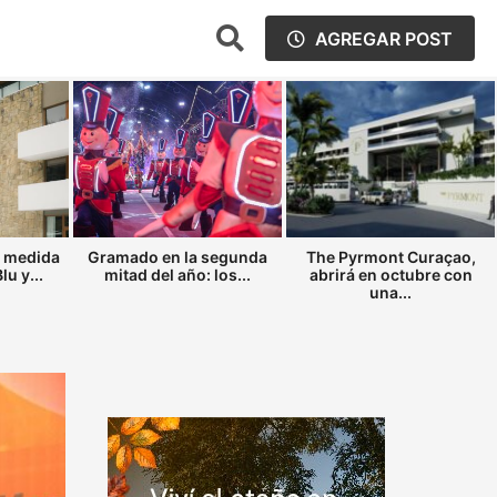
AGREGAR POST
a medida
Gramado en la segunda
The Pyrmont Curaçao,
u y...
mitad del año: los...
abrirá en octubre con
una...