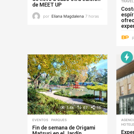
TRAVEL
de MEET UP
Cost
espír
por
Eliana Magdalena
7 horas
7
ofre
h
exper
o
r
a
s
1.4k
67
15
EVENTOS
,
PARQUES
AGENC
HOTEL
Fin de semana de Origami
Expe
Matsuri en el Jardín