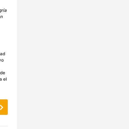
gría
ón
dad
vo
 de
a el