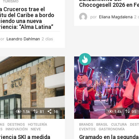
,
TURISMO
Chocogesell 2026 en F
a Cruceros trae el
itu del Caribe a bordo
por
Eliana Magdalena
2 
ciendo una nueva
iencia: “Alma Latina”
por
Leandro Dahlman
2 días
2
d
í
a
s
1.5k
81
16
1.4k
95
IAS
,
DESTINOS
,
HOTELERÍA
,
BRANDS
,
BRASIL
,
CULTURA
,
DEST
ES
,
INNOVACIÓN
,
NIEVE
EVENTOS
,
GASTRONOMÍA
riencia SKI a medida
Gramado en la segunda