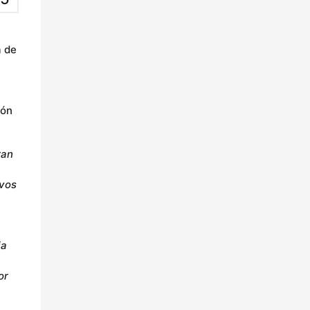
a de
ión
ran
ivos
ia
or