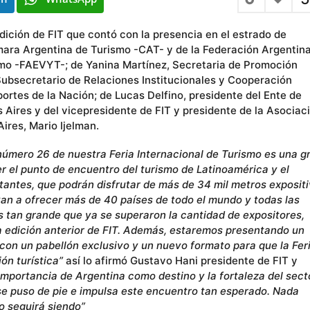
edición de FIT que contó con la presencia en el estrado de
ámara Argentina de Turismo -CAT- y de la Federación Argentin
mo -FAEVYT-; de Yanina Martínez, Secretaria de Promoción
 Subsecretario de Relaciones Institucionales y Cooperación
portes de la Nación; de Lucas Delfino, presidente del Ente de
 Aires y del vicepresidente de FIT y presidente de la Asociac
ires, Mario Ijelman.
 número 26 de nuestra Feria Internacional de Turismo es una g
ser el punto de encuentro del turismo de Latinoamérica y el
tantes, que podrán disfrutar de más de 34 mil metros exposit
e van a ofrecer más de 40 países de todo el mundo y todas las
s tan grande que ya se superaron la cantidad de expositores,
a edición anterior de FIT. Además, estaremos presentando un
n un pabellón exclusivo y un nuevo formato para que la Fer
ión turística”
así lo afirmó Gustavo Hani presidente de FIT y
portancia de Argentina como destino y la fortaleza del sect
se puso de pie e impulsa este encuentro tan esperado. Nada
lo seguirá siendo”