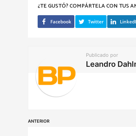
t
¿TE GUSTÓ? COMPÁRTELA CON TUS A
P
a
Facebook
Twitter
Linked
g
i
n
a
Publicado por
t
Leandro Dah
i
o
n
ANTERIOR