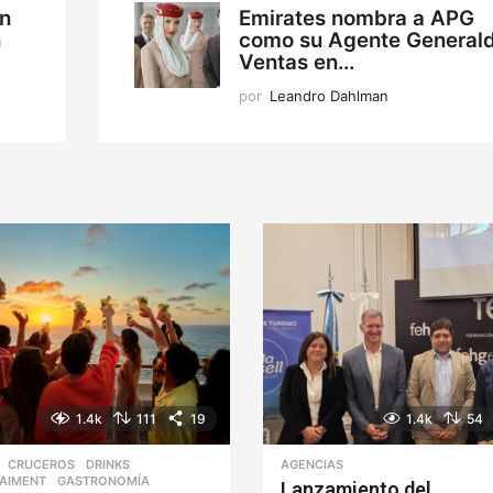
ón
Emirates nombra a APG
n
como su Agente General
Ventas en...
por
Leandro Dahlman
1.4k
111
19
1.4k
54
,
CRUCEROS
,
DRINKS
,
AGENCIAS
AIMENT
,
GASTRONOMÍA
,
Lanzamiento del