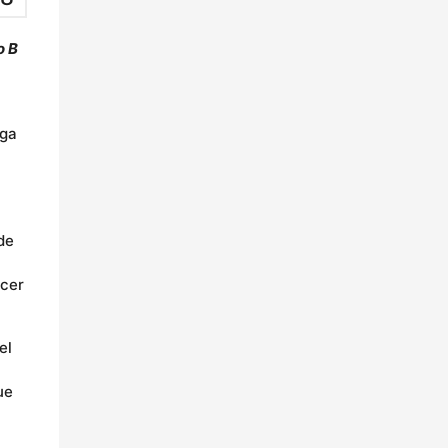
o B
ega
de
ócer
el
ue