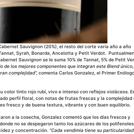
abernet Sauvignon (20%), el resto del corte varía año a año
Tannat, Syrah, Bonarda, Ancelotta y Petit Verdot. Puntualme
 Cabernet Sauvignon se le suma 10% de Tannat, 5% de Petit Ve
do de los mejores componentes que integran este Blend único,
gran complejidad”,
comenta
Carlos Gonzalez, el Primer Enólog
 color tinto rojo rubí, vivo e intenso con reflejos violáceos. E
do perfil floral, con notas de frutas frescas y la complejidad 
es fresco y de buena textura, vibrante y con buen equilibrio.
aron a la cosecha, Gonzalez comentó que los días frescos y
onde no se despegaron tanto los azúcares de los polifenoles
cidez y concentración.
“Cada vendimia tiene su particularidad