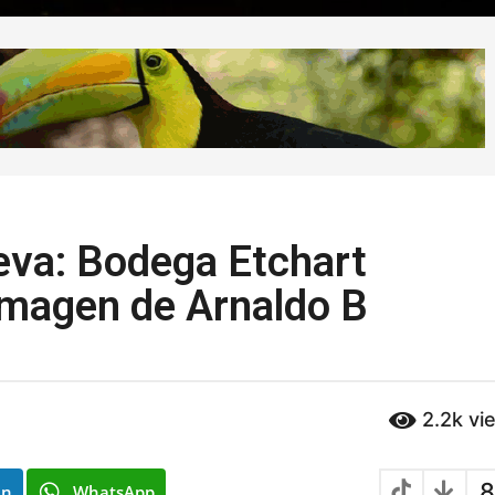
ueva: Bodega Etchart
imagen de Arnaldo B
2.2k
vi
8
In
WhatsApp