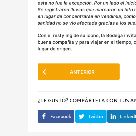
esta no fue la excepción. Por un lado el inici
Se registraron lluvias que marcaron un hito 
en lugar de concentrarse en vendimia, como 
sanidad no se vio afectada gracias a los sue
Con el restyling de su icono, la Bodega invi
buena compañía y para viajar en el tiempo, 
lugar de origen.
P
ANTERIOR
o
s
t
¿TE GUSTÓ? COMPÁRTELA CON TUS A
P
a
Facebook
Twitter
Linked
g
i