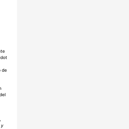
nte
rdot
o de
n
del
,
 y