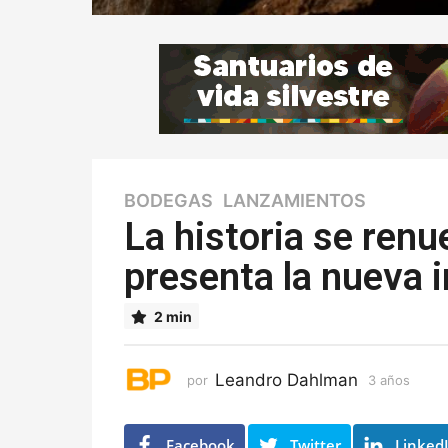
BODEGAS
,
LANZAMIENTOS
3
a
La historia se ren
ñ
presenta la nueva 
o
s
3
2 min
a
ñ
o
Leandro Dahlman
por
3 años
3
s
a
ñ
o
Facebook
Twitter
Linked