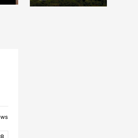
ews
8