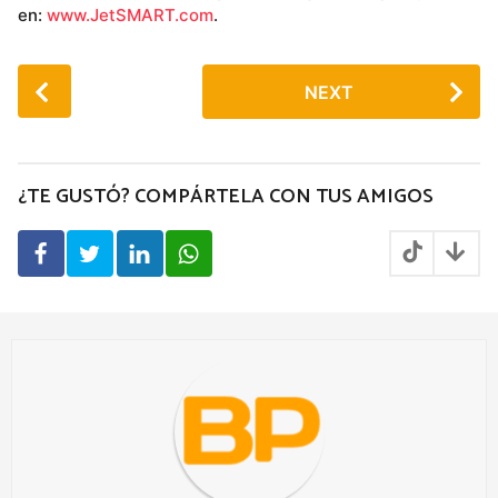
en:
www.JetSMART.com
.
P
NEXT
o
s
t
P
¿TE GUSTÓ? COMPÁRTELA CON TUS AMIGOS
a
g
i
n
a
t
i
o
n