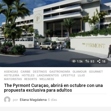
1.5k
93
18
AGENCIAS
,
CARIBE
,
DESTINOS
,
GASTRONOMÍA
,
GLAMOUR
,
GOURMET
,
HOTELERÍA
,
HOTELES
,
LANZAMIENTOS
,
LIFESTYLE
,
LUJO
,
MAYORISTAS
,
RESORTS
,
WELLNESS
The Pyrmont Curaçao, abrirá en octubre con una
propuesta exclusiva para adultos
por
Eliana Magdalena
6 días
3
d
í