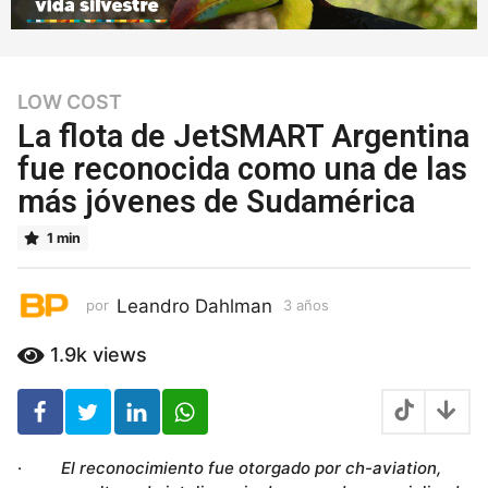
LOW COST
3
a
La flota de JetSMART Argentina
ñ
fue reconocida como una de las
o
más jóvenes de Sudamérica
s
3
1 min
a
ñ
o
Leandro Dahlman
por
3 años
3
s
a
ñ
1.9k
views
o
s
·
El reconocimiento fue otorgado por ch-aviation,