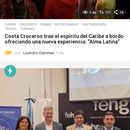
1.4k
111
19
CARIBE
,
CRUCEROS
,
DRINKS
,
ENTERTAIMENT
,
GASTRONOMÍA
,
TRAVEL
,
TURISMO
Costa Cruceros trae el espíritu del Caribe a bordo
ofreciendo una nueva experiencia: “Alma Latina”
por
Leandro Dahlman
1 día
1
d
í
a