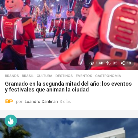
1.4k
95
18
BRANDS
,
BRASIL
,
CULTURA
,
DESTINOS
,
EVENTOS
,
GASTRONOMÍA
Gramado en la segunda mitad del año: los eventos
y festivales que animan la ciudad
por
Leandro Dahlman
3 días
3
d
í
a
s