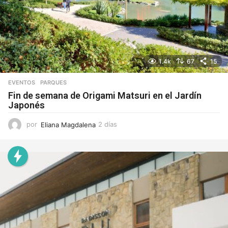
1.4k
67
15
EVENTOS
,
PARQUES
Fin de semana de Origami Matsuri en el Jardín
Japonés
por
Eliana Magdalena
2 días
2
d
í
a
s