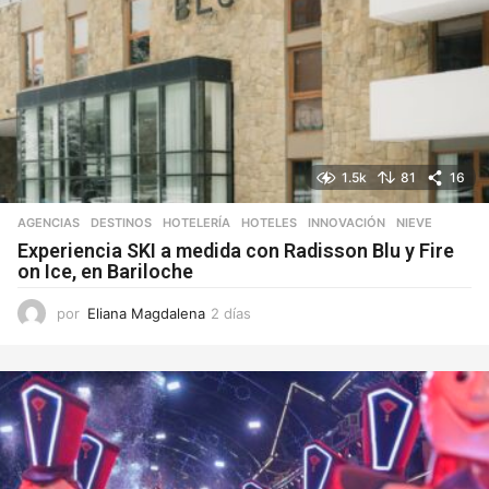
1.5k
81
16
AGENCIAS
,
DESTINOS
,
HOTELERÍA
,
HOTELES
,
INNOVACIÓN
,
NIEVE
Experiencia SKI a medida con Radisson Blu y Fire
on Ice, en Bariloche
por
Eliana Magdalena
2 días
2
d
í
a
s