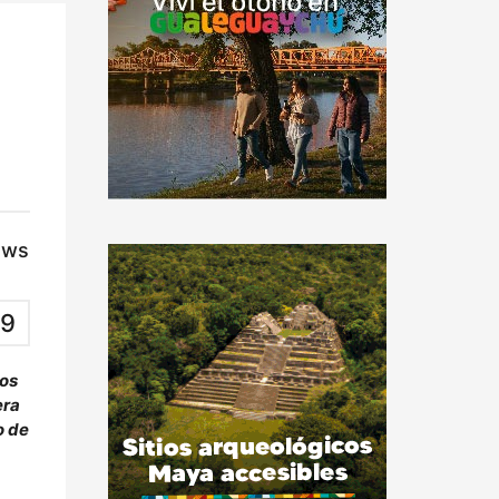
ews
9
uos
era
o de