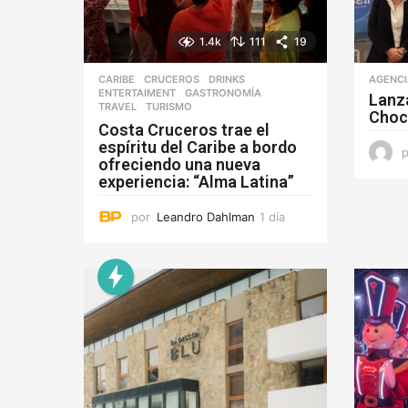
1.4k
111
19
CARIBE
,
CRUCEROS
,
DRINKS
,
AGENC
ENTERTAIMENT
,
GASTRONOMÍA
,
Lanz
TRAVEL
,
TURISMO
Choc
Costa Cruceros trae el
espíritu del Caribe a bordo
ofreciendo una nueva
experiencia: “Alma Latina”
por
Leandro Dahlman
1 día
1
d
í
a