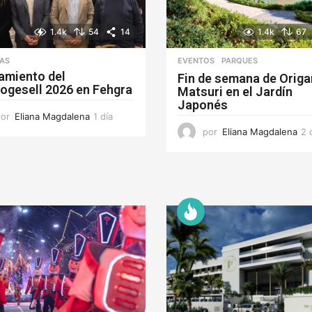
1.4k
54
14
1.4k
67
IAS
EVENTOS
,
PARQUES
amiento del
Fin de semana de Orig
ogesell 2026 en Fehgra
Matsuri en el Jardín
Japonés
por
Eliana Magdalena
1 día
1
d
por
Eliana Magdalena
2 
í
a