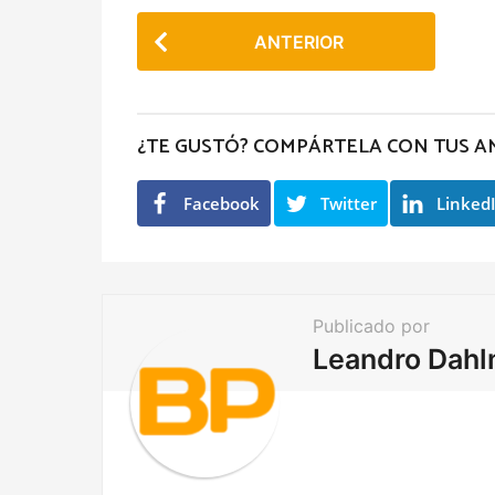
P
ANTERIOR
o
s
t
¿TE GUSTÓ? COMPÁRTELA CON TUS A
P
a
Facebook
Twitter
Linked
g
i
n
a
Publicado por
t
Leandro Dah
i
o
n