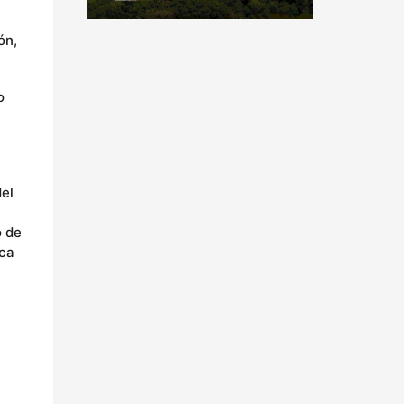
ón,
o
a
del
o de
ica