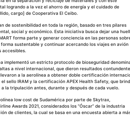
 en la separación y reciclaje de materiales y con este
al logrando a la vez el ahorro de energía y el cuidado de
lido, cargo] de Cooperativa El Ceibo.
 de sostenibilidad en toda la región, basado en tres pilares
al, social y económico. Esta iniciativa busca dejar una huel
SMART forma parte y generar conciencia en las personas sobre
 forma sustentable y continuar acercando los viajes en avión
 accesibles.
ea implementó un estricto protocolo de bioseguridad denomin
tas a nivel internacional, que dieron resultados contundent
levaron a la aerolínea a obtener doble certificación internaci
el sello IRAM y la certificación APEX Health Safety, que brin
 a la tripulación antes, durante y después de cada vuelo.
línea low cost de Sudamérica por parte de Skytrax,
irline Awards 2021, considerados los “Óscar” de la industria
ción de clientes, la cual se basa en una encuesta abierta a má