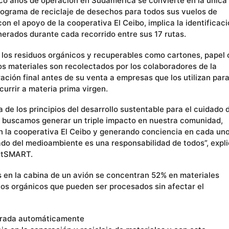
co años de operación en Sudamérica se convierte en la única
rograma de reciclaje de desechos para todos sus vuelos de
con el apoyo de la cooperativa El Ceibo, implica la identificaci
nerados durante cada recorrido entre sus 17 rutas.
 los residuos orgánicos y recuperables como cartones, papel 
mos materiales son recolectados por los colaboradores de la
ción final antes de su venta a empresas que los utilizan par
currir a materia prima virgen.
de los principios del desarrollo sustentable para el cuidado 
 buscamos generar un triple impacto en nuestra comunidad,
 la cooperativa El Ceibo y generando conciencia en cada un
dado del medioambiente es una responsabilidad de todos”, expl
JetSMART.
 en la cabina de un avión se concentran 52% en materiales
ctos orgánicos que pueden ser procesados sin afectar el