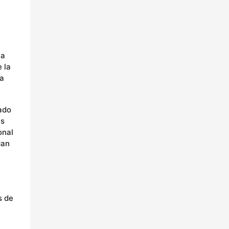
la
 la
 a
ado
es
onal
dan
s de