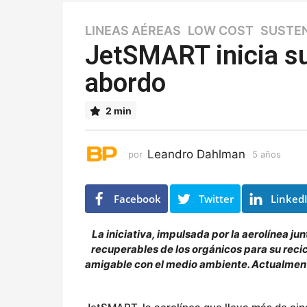
LINEAS AÉREAS
,
LOW COST
,
SUSTE
5
a
JetSMART inicia su
ñ
abordo
o
s
5
2 min
a
ñ
o
Leandro Dahlman
por
5 años
5
s
a
ñ
o
Facebook
Twitter
Linked
s
La iniciativa, impulsada por la aerolínea ju
recuperables de los orgánicos para su recic
amigable con el medio ambiente. Actualmente