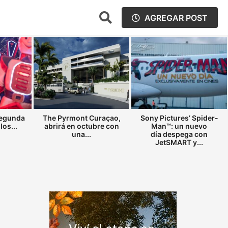
AGREGAR POST
segunda
The Pyrmont Curaçao,
Sony Pictures’ Spider-
los...
abrirá en octubre con
Man™: un nuevo
una...
día despega con
JetSMART y...