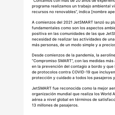
“Contamos con más de 20 años de experiencia
programa realizamos un trabajo ambiental vit
recursos no renovables”, indica [nombre apel
A comienzos del 2021 JetSMART lanzó su plan
fundamentales como son los aspectos ambient
positiva en las comunidades de las que Jet
necesidad de realizar las actividades de una
más personas, de un modo simple y a precios
Desde comienzos de la pandemia, la aerolín
“Compromiso SMART”, con las medidas más al
en la prevención del contagio a bordo y que l
de protocolos contra COVID-19 que incluyen 
protección y cuidado a todos los pasajeros y
JetSMART fue reconocida como la mejor aero
organización mundial que realiza los World A
aérea a nivel global en términos de satisfac
13 millones de pasajeros.