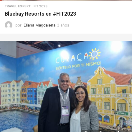
TRAVEL EXPERT
FIT 2023
Bluebay Resorts en #FIT2023
por
Eliana Magdalena
3 años
3
a
ñ
o
s