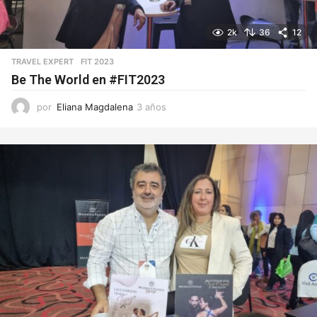
2k
36
12
TRAVEL EXPERT
FIT 2023
Be The World en #FIT2023
por
Eliana Magdalena
3 años
3
a
ñ
o
s