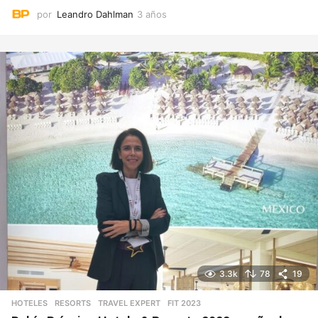
por
Leandro Dahlman
3 años
3
a
ñ
o
s
3.3k
78
19
HOTELES
,
RESORTS
,
TRAVEL EXPERT
FIT 2023