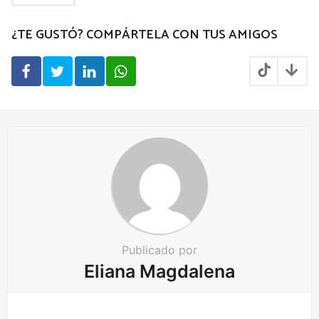
g
¿TE GUSTÓ? COMPÁRTELA CON TUS AMIGOS
i
n
a
t
i
o
n
Publicado por
Eliana Magdalena