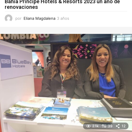
Bahía Príncipe Hotels & Resorts 2023 un año de
renovaciones
por
Eliana Magdalena
3 años
3
a
ñ
o
s
2.1k
39
12