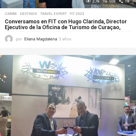
2.7k
106
19
CARIBE
,
DESTINOS
,
TRAVEL EXPERT
FIT 2023
Conversamos en FIT con Hugo Clarinda, Director
Ejecutivo de la Oficina de Turismo de Curaçao,
por
Eliana Magdalena
3 años
3
a
ñ
o
s