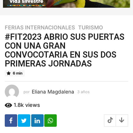
FERIAS INTERNACIONALES
,
TURISMO
3
a
#FIT2023 ABRIO SUS PUERTAS
ñ
CON UNA GRAN
o
CONVOCOTARIA EN SUS DOS
s
3
PRIMERAS JORNADAS
a
ñ
6 min
o
s
Eliana Magdalena
por
3 años
3
a
ñ
1.8k
views
o
s