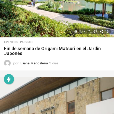
1.4k
67
15
EVENTOS
,
PARQUES
Fin de semana de Origami Matsuri en el Jardín
Japonés
por
Eliana Magdalena
3 días
3
d
í
a
s