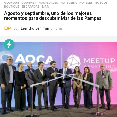
GLAMOUR
,
GOURMET
,
HOSPEDAJES
,
HOTELERÍA
,
HOTELES
BOSQUE
,
BOUTIQUE
,
ESCAPADAS
,
MAR
Agosto y septiembre, uno de los mejores
momentos para descubrir Mar de las Pampas
por
Leandro Dahlman
6 horas
6
h
o
r
a
s