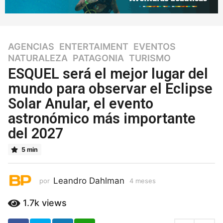
AGENCIAS
,
ENTERTAIMENT
,
EVENTOS
,
4
NATURALEZA
,
PATAGONIA
,
TURISMO
m
e
ESQUEL será el mejor lugar del
s
mundo para observar el Eclipse
e
Solar Anular, el evento
s
4
astronómico más importante
m
del 2027
e
s
5 min
e
s
Leandro Dahlman
por
4 meses
4
m
e
1.7k
views
s
e