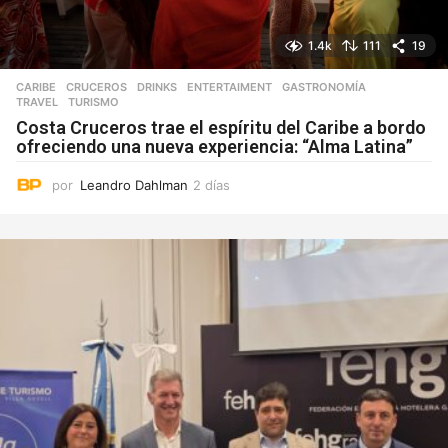
1.4k
111
19
CARIBE
,
CRUCEROS
,
DRINKS
,
ENTERTAIMENT
,
GASTRONOMÍA
,
TRAVEL
,
TURISMO
Costa Cruceros trae el espíritu del Caribe a bordo
ofreciendo una nueva experiencia: “Alma Latina”
por
Leandro Dahlman
2 días
2
d
í
a
s