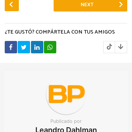
P
NEXT
o
s
t
P
¿TE GUSTÓ? COMPÁRTELA CON TUS AMIGOS
a
g
i
n
a
t
i
o
n
Publicado por
Leandro Dahlman