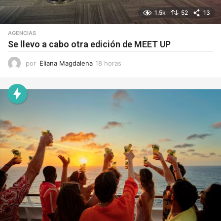
1.5k
52
13
AGENCIAS
Se llevo a cabo otra edición de MEET UP
por
Eliana Magdalena
18 horas
1
8
h
o
r
a
s