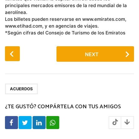
principales mercados emisores de la red mundial de la
aerolínea.
Los billetes pueden reservarse en www.emirates.com,
www.etihad.com, y en agencias de viajes.
*Según cifras del Consejo de Turismo de los Emiratos
P
NEXT
o
s
t
P
a
ACUERDOS
g
¿TE GUSTÓ? COMPÁRTELA CON TUS AMIGOS
i
n
a
t