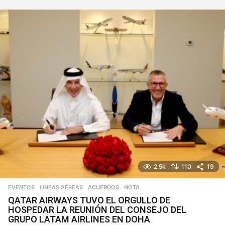
ñ
o
s
2.5k
110
19
EVENTOS
,
LINEAS AÉREAS
ACUERDOS
,
NOTA
QATAR AIRWAYS TUVO EL ORGULLO DE
HOSPEDAR LA REUNIÓN DEL CONSEJO DEL
GRUPO LATAM AIRLINES EN DOHA