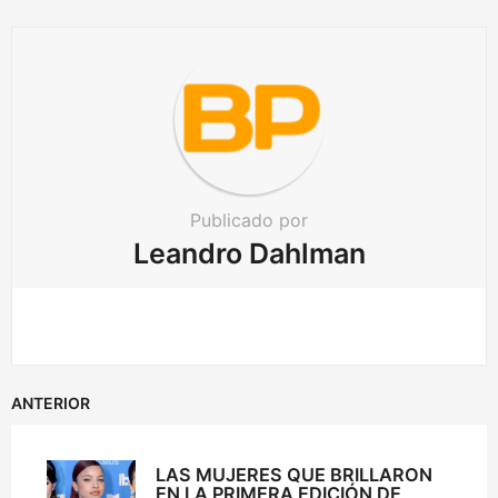
i
o
n
Publicado por
Leandro Dahlman
ANTERIOR
LAS MUJERES QUE BRILLARON
EN LA PRIMERA EDICIÓN DE