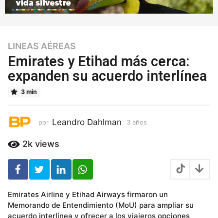
LINEAS AÉREAS
3
a
Emirates y Etihad más cerca:
ñ
expanden su acuerdo interlínea
o
s
3 min
3
a
ñ
Leandro Dahlman
por
3 años
3
o
a
ñ
s
2k
views
o
s
Emirates Airline y Etihad Airways firmaron un
Memorando de Entendimiento (MoU) para ampliar su
acuerdo interlínea y ofrecer a los viajeros opciones