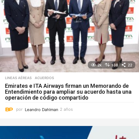
2k
138
22
LINEAS AÉREAS
ACUERDOS
Emirates e ITA Airways firman un Memorando de
Entendimiento para ampliar su acuerdo hasta una
operación de código compartido
por
Leandro Dahlman
2 años
2
a
ñ
o
s