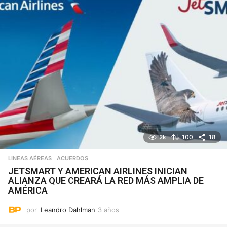
2k
100
18
LINEAS AÉREAS
ACUERDOS
JETSMART Y AMERICAN AIRLINES INICIAN
ALIANZA QUE CREARÁ LA RED MÁS AMPLIA DE
AMÉRICA
por
Leandro Dahlman
3 años
3
a