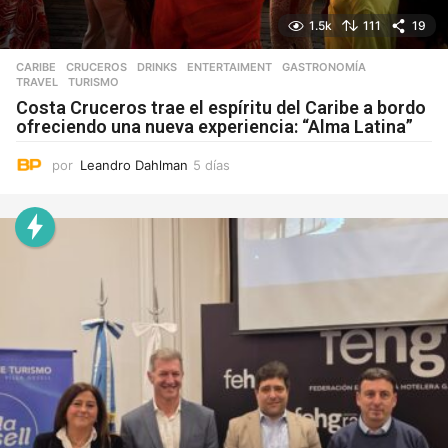
1.5k
111
19
CARIBE
,
CRUCEROS
,
DRINKS
,
ENTERTAIMENT
,
GASTRONOMÍA
,
TRAVEL
,
TURISMO
Costa Cruceros trae el espíritu del Caribe a bordo
ofreciendo una nueva experiencia: “Alma Latina”
por
Leandro Dahlman
5 días
5
d
í
a
s