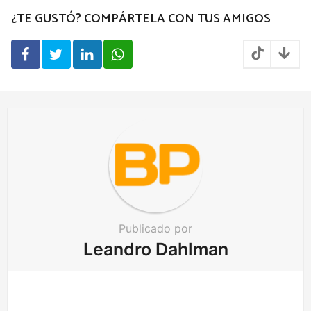
P
¿TE GUSTÓ? COMPÁRTELA CON TUS AMIGOS
a
g
i
n
a
t
i
o
n
Publicado por
Leandro Dahlman