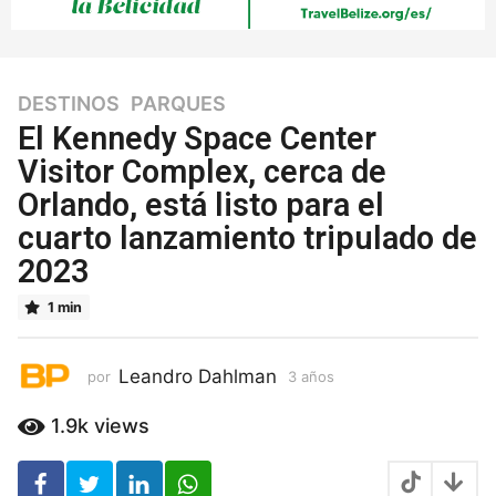
DESTINOS
,
PARQUES
3
a
El Kennedy Space Center
ñ
Visitor Complex, cerca de
o
Orlando, está listo para el
s
3
cuarto lanzamiento tripulado de
a
2023
ñ
o
1 min
s
Leandro Dahlman
por
3 años
3
a
ñ
1.9k
views
o
s