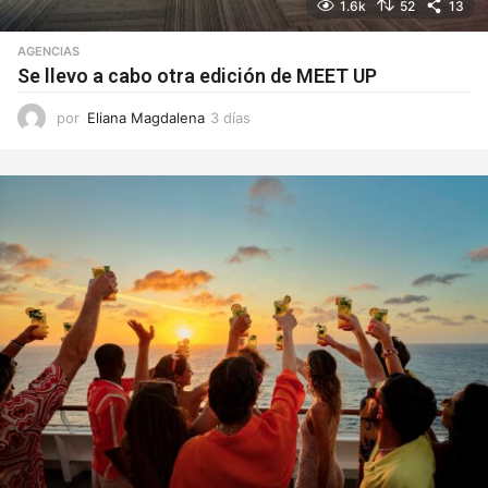
1.6k
52
13
AGENCIAS
Se llevo a cabo otra edición de MEET UP
por
Eliana Magdalena
3 días
3
d
í
a
s