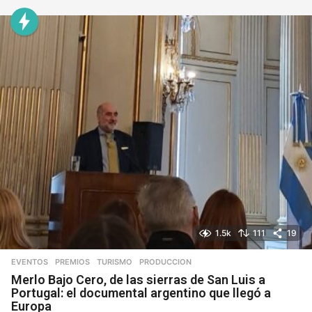
1.5k
111
19
EVENTOS
,
PREMIOS
,
TURISMO
PRODUCCION
Merlo Bajo Cero, de las sierras de San Luis a
Portugal: el documental argentino que llegó a
Europa