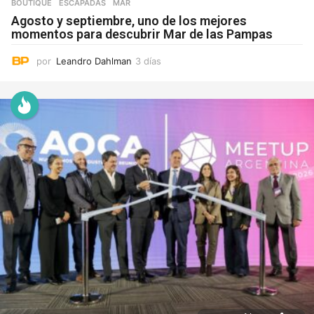
BOUTIQUE
,
ESCAPADAS
,
MAR
Agosto y septiembre, uno de los mejores
momentos para descubrir Mar de las Pampas
por
Leandro Dahlman
3 días
3
d
í
a
s