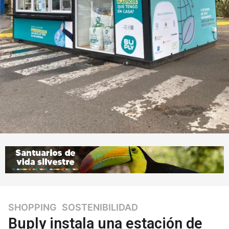
SHOPPING
,
SOSTENIBILIDAD
3
a
Buply instala una estación de