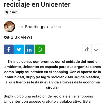
ñ
reciclaje en Unicenter
o
s
1 min
3
a
ñ
Boardingpax
por
3 años
3
o
a
ñ
s
2.3k
views
o
s
En línea con su compromiso con el cuidado del medio
ambiente, Unicenter es espacio para que organizaciones
como Buply se instalen en el shopping. Con el aporte de la
comunidad, Buply ya logró reciclar 2.400 kg de plástico,
al que luego se le da nueva vida a través de la economía
circular
Buply ubicó una estación de reciclaje en el shopping
Unicenter con acceso gratuito y colaborativo. Esta