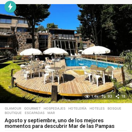
1.4k
93
18
GLAMOUR
,
GOURMET
,
HOSPEDAJES
,
HOTELERÍA
,
HOTELES
BOSQUE
,
BOUTIQUE
,
ESCAPADAS
,
MAR
Agosto y septiembre, uno de los mejores
momentos para descubrir Mar de las Pampas