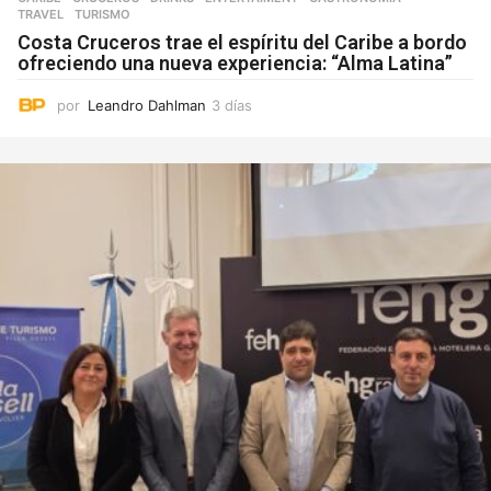
TRAVEL
,
TURISMO
Costa Cruceros trae el espíritu del Caribe a bordo
ofreciendo una nueva experiencia: “Alma Latina”
por
Leandro Dahlman
3 días
3
d
í
a
s