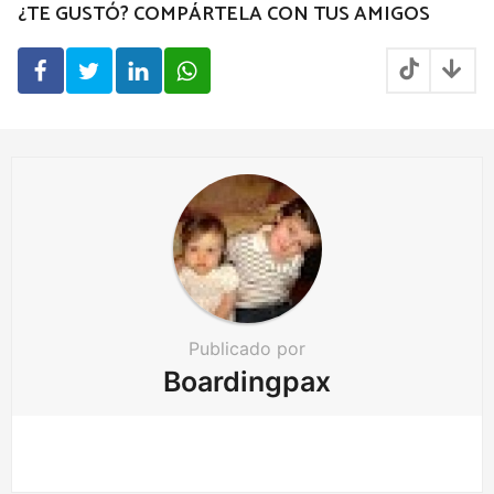
P
¿TE GUSTÓ? COMPÁRTELA CON TUS AMIGOS
a
g
i
n
a
t
i
o
n
Publicado por
Boardingpax