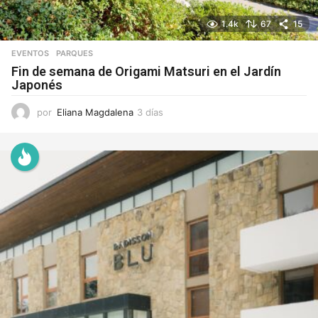
1.4k
67
15
EVENTOS
,
PARQUES
Fin de semana de Origami Matsuri en el Jardín
Japonés
por
Eliana Magdalena
3 días
3
d
í
a
s