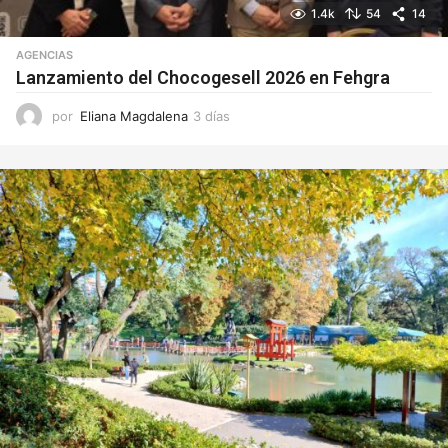
1.4k
54
14
AGENCIAS
Lanzamiento del Chocogesell 2026 en Fehgra
por
Eliana Magdalena
3 días
3
d
í
a
s