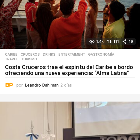
1.4k
111
19
CARIBE
,
CRUCEROS
,
DRINKS
,
ENTERTAIMENT
,
GASTRONOMÍA
,
TRAVEL
,
TURISMO
Costa Cruceros trae el espíritu del Caribe a bordo
ofreciendo una nueva experiencia: “Alma Latina”
por
Leandro Dahlman
2 días
2
d
í
a
s