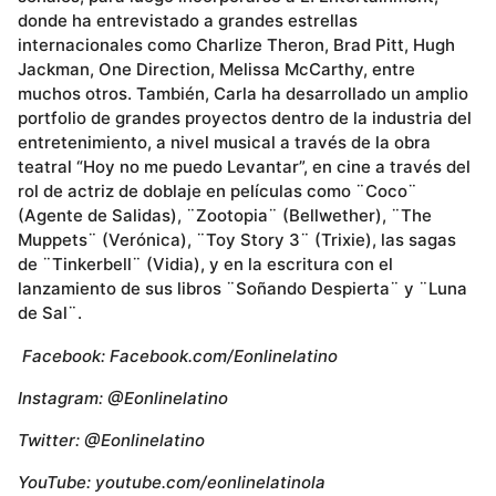
donde ha entrevistado a grandes estrellas
internacionales como Charlize Theron, Brad Pitt, Hugh
Jackman, One Direction, Melissa McCarthy, entre
muchos otros. También, Carla ha desarrollado un amplio
portfolio de grandes proyectos dentro de la industria del
entretenimiento, a nivel musical a través de la obra
teatral “Hoy no me puedo Levantar”, en cine a través del
rol de actriz de doblaje en películas como ¨Coco¨
(Agente de Salidas), ¨Zootopia¨ (Bellwether), ¨The
Muppets¨ (Verónica), ¨Toy Story 3¨ (Trixie), las sagas
de ¨Tinkerbell¨ (Vidia), y en la escritura con el
lanzamiento de sus libros ¨Soñando Despierta¨ y ¨Luna
de Sal¨.
Facebook: Facebook.com/Eonlinelatino
Instagram: @Eonlinelatino
Twitter: @Eonlinelatino
YouTube: youtube.com/eonlinelatinola