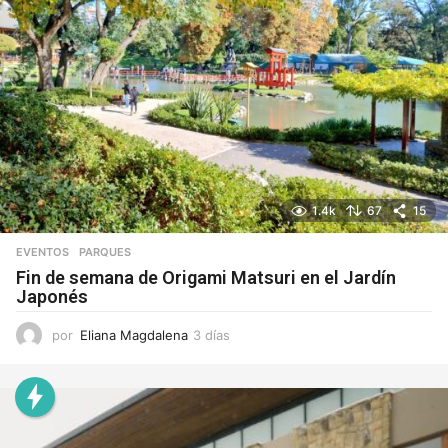
1.4k
67
15
EVENTOS
,
PARQUES
Fin de semana de Origami Matsuri en el Jardín
Japonés
por
Eliana Magdalena
3 días
3
d
í
a
s