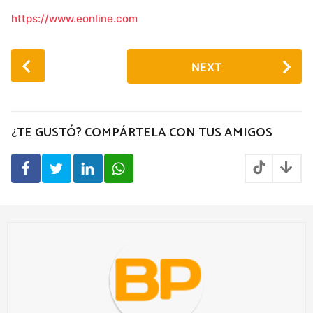
https://www.eonline.com
P
NEXT
o
s
t
P
¿TE GUSTÓ? COMPÁRTELA CON TUS AMIGOS
a
g
i
n
a
t
i
o
n