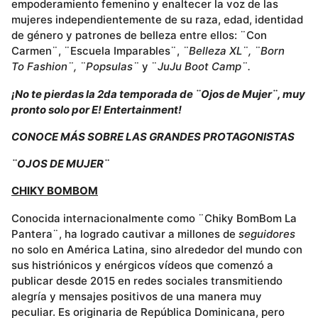
empoderamiento femenino y enaltecer la voz de las
mujeres independientemente de su raza, edad, identidad
de género y patrones de belleza entre ellos: ¨Con
Carmen¨, ¨Escuela Imparables¨,
¨Belleza XL¨, ¨Born
To Fashion¨, ¨Popsulas¨
y ¨
JuJu Boot Camp¨.
¡No te pierdas la 2da temporada de ¨Ojos de Mujer¨, muy
pronto solo por E! Entertainment!
CONOCE MÁS SOBRE LAS GRANDES PROTAGONISTAS
¨OJOS DE MUJER¨
CHIKY BOMBOM
Conocida internacionalmente como ¨Chiky BomBom La
Pantera¨, ha logrado cautivar a millones de
seguidores
no solo en América Latina, sino alrededor del mundo con
sus histriónicos y enérgicos vídeos que comenzó a
publicar desde 2015 en redes sociales transmitiendo
alegría y mensajes positivos de una manera muy
peculiar. Es originaria de República Dominicana, pero