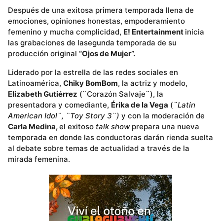
Después de una exitosa primera temporada llena de
emociones, opiniones honestas, empoderamiento
femenino y mucha complicidad,
E! Entertainment
inicia
las grabaciones de lasegunda temporada de su
producción original
“Ojos de Mujer”.
Liderado por la estrella de las redes sociales en
Latinoamérica,
Chiky BomBom
, la actriz y modelo,
Elizabeth Gutiérrez
(¨Corazón Salvaje¨), la
presentadora y comediante,
Érika de la Vega
(
¨Latin
American Idol¨, ¨Toy Story 3¨)
y con la moderación de
Carla Medina,
el exitoso
talk show
prepara una nueva
temporada en donde las conductoras darán rienda suelta
al debate sobre temas de actualidad a través de la
mirada femenina.