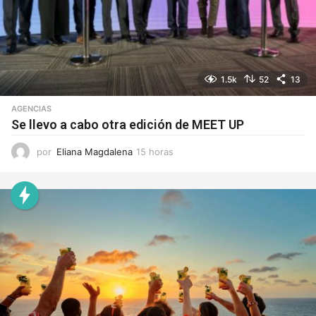
1.5k
52
13
AGENCIAS
Se llevo a cabo otra edición de MEET UP
por
Eliana Magdalena
15 horas
1
5
h
o
r
a
s