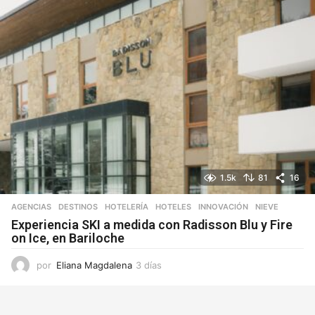
1.5k
81
16
AGENCIAS
,
DESTINOS
,
HOTELERÍA
,
HOTELES
,
INNOVACIÓN
,
NIEVE
Experiencia SKI a medida con Radisson Blu y Fire
on Ice, en Bariloche
por
Eliana Magdalena
3 días
3
d
í
a