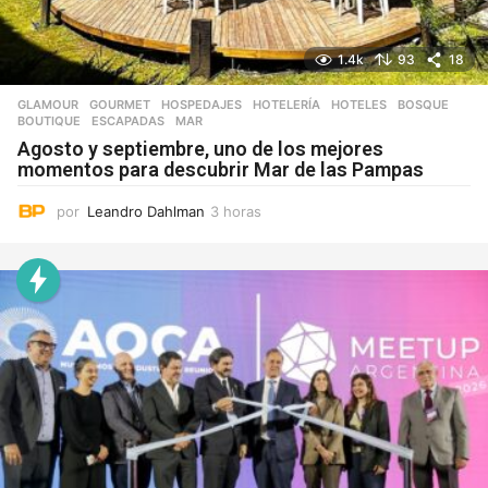
1.4k
93
18
GLAMOUR
,
GOURMET
,
HOSPEDAJES
,
HOTELERÍA
,
HOTELES
BOSQUE
,
BOUTIQUE
,
ESCAPADAS
,
MAR
Agosto y septiembre, uno de los mejores
momentos para descubrir Mar de las Pampas
por
Leandro Dahlman
3 horas
3
h
o
r
a
s