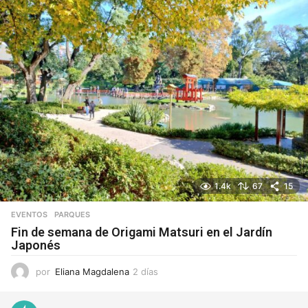
1.4k
67
15
EVENTOS
,
PARQUES
Fin de semana de Origami Matsuri en el Jardín
Japonés
por
Eliana Magdalena
2 días
2
d
í