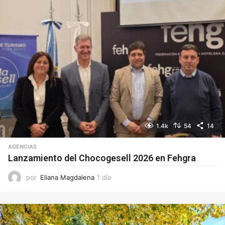
1.4k
54
14
AGENCIAS
Lanzamiento del Chocogesell 2026 en Fehgra
por
Eliana Magdalena
1 día
1
d
í
a