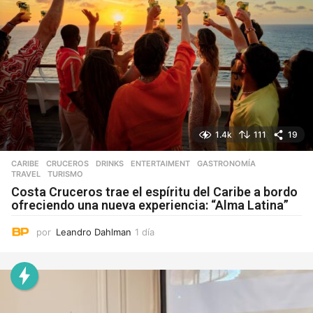
1.4k
111
19
CARIBE
,
CRUCEROS
,
DRINKS
,
ENTERTAIMENT
,
GASTRONOMÍA
,
TRAVEL
,
TURISMO
Costa Cruceros trae el espíritu del Caribe a bordo
ofreciendo una nueva experiencia: “Alma Latina”
por
Leandro Dahlman
1 día
1
d
í
a