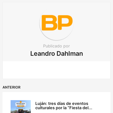
a
t
i
o
n
Publicado por
Leandro Dahlman
ANTERIOR
Luján: tres días de eventos
culturales por la “Fiesta del...