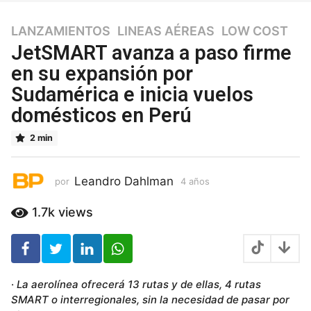
LANZAMIENTOS
,
LINEAS AÉREAS
,
LOW COST
4
a
JetSMART avanza a paso firme
ñ
en su expansión por
o
Sudamérica e inicia vuelos
s
4
domésticos en Perú
a
ñ
2 min
o
s
Leandro Dahlman
por
4 años
4
a
ñ
1.7k
views
o
s
·
La aerolínea ofrecerá 13 rutas y de ellas, 4 rutas
SMART o interregionales, sin la necesidad de pasar por