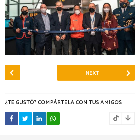
P
NEXT
o
s
t
P
¿TE GUSTÓ? COMPÁRTELA CON TUS AMIGOS
a
g
i
n