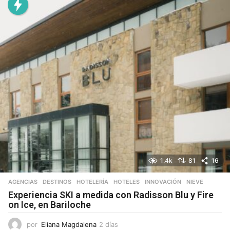
a
s
1.4k
81
16
AGENCIAS
,
DESTINOS
,
HOTELERÍA
,
HOTELES
,
INNOVACIÓN
,
NIEVE
Experiencia SKI a medida con Radisson Blu y Fire
on Ice, en Bariloche
por
Eliana Magdalena
2 días
2