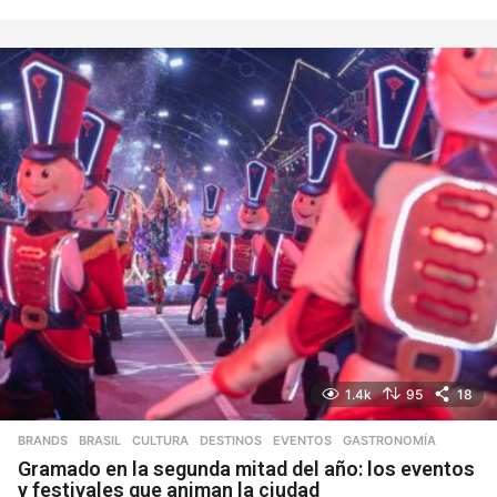
d
í
a
s
1.4k
95
18
BRANDS
,
BRASIL
,
CULTURA
,
DESTINOS
,
EVENTOS
,
GASTRONOMÍA
Gramado en la segunda mitad del año: los eventos
y festivales que animan la ciudad