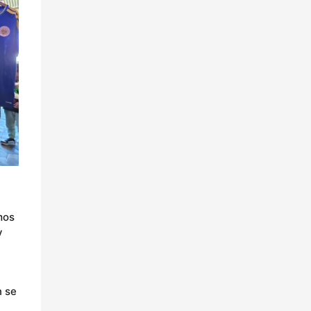
mos
y
n se