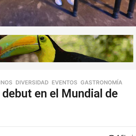
INOS
,
DIVERSIDAD
,
EVENTOS
,
GASTRONOMÍA
 debut en el Mundial de