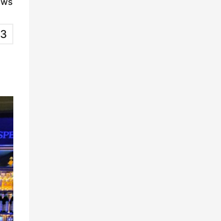
ews
3