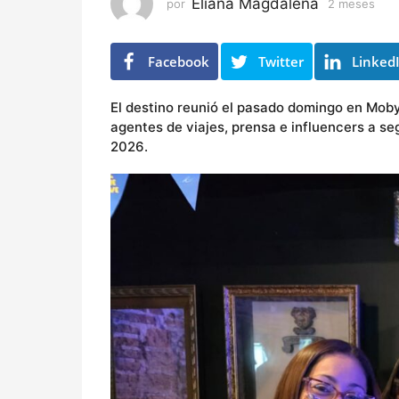
e
Eliana Magdalena
por
2 meses
2
s
m
e
e
s
s
Facebook
Twitter
Linked
e
s
El destino reunió el pasado domingo en Mob
agentes de viajes, prensa e influencers a se
2026.