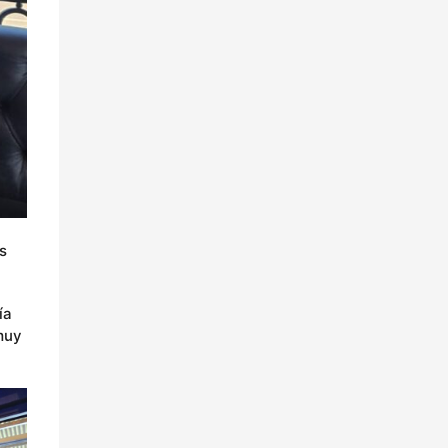
s
ía
muy