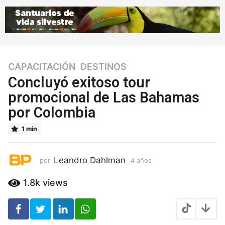
CAPACITACIÓN
,
DESTINOS
4
a
Concluyó exitoso tour
ñ
promocional de Las Bahamas
o
por Colombia
s
4
1 min
a
ñ
o
Leandro Dahlman
por
4 años
4
s
a
ñ
1.8k
views
o
s