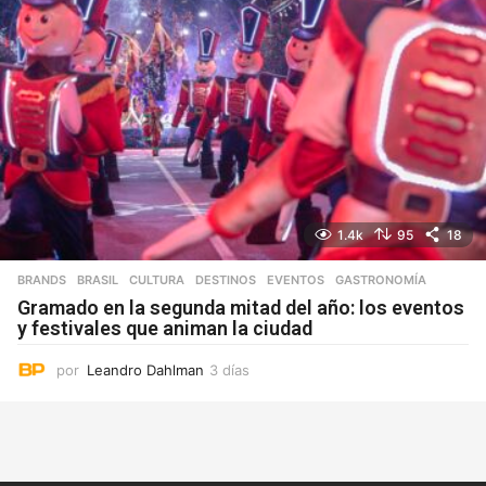
1.4k
95
18
BRANDS
,
BRASIL
,
CULTURA
,
DESTINOS
,
EVENTOS
,
GASTRONOMÍA
Gramado en la segunda mitad del año: los eventos
y festivales que animan la ciudad
por
Leandro Dahlman
3 días
3
d
í
a
s