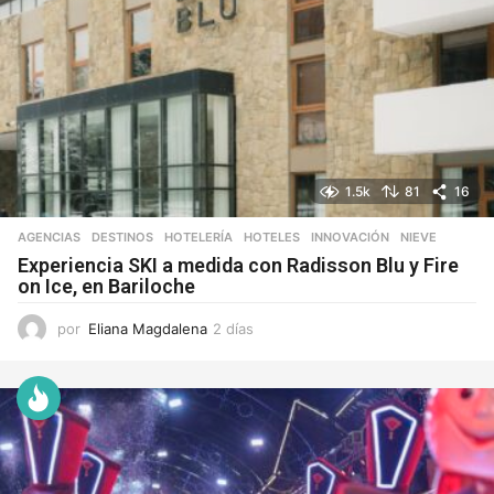
1.5k
81
16
AGENCIAS
,
DESTINOS
,
HOTELERÍA
,
HOTELES
,
INNOVACIÓN
,
NIEVE
Experiencia SKI a medida con Radisson Blu y Fire
on Ice, en Bariloche
por
Eliana Magdalena
2 días
2
d
í
a
s