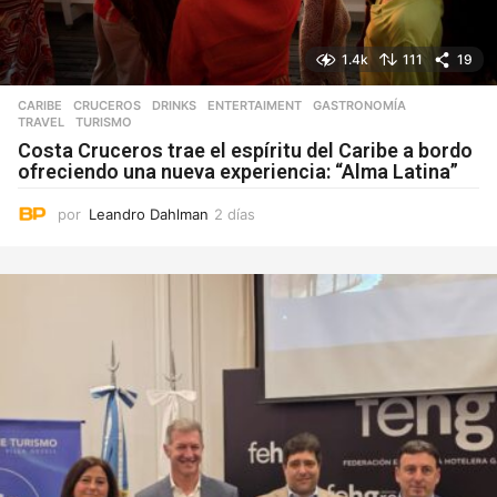
1.4k
111
19
CARIBE
,
CRUCEROS
,
DRINKS
,
ENTERTAIMENT
,
GASTRONOMÍA
,
TRAVEL
,
TURISMO
Costa Cruceros trae el espíritu del Caribe a bordo
ofreciendo una nueva experiencia: “Alma Latina”
por
Leandro Dahlman
2 días
2
d
í
a
s