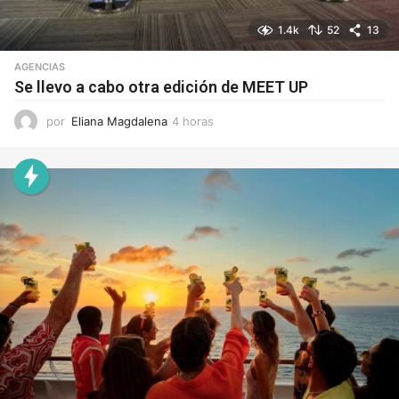
1.4k
52
13
AGENCIAS
Se llevo a cabo otra edición de MEET UP
por
Eliana Magdalena
4 horas
4
h
o
r
a
s