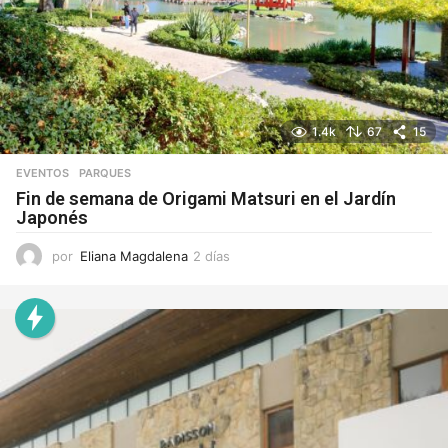
1.4k
67
15
EVENTOS
,
PARQUES
Fin de semana de Origami Matsuri en el Jardín
Japonés
por
Eliana Magdalena
2 días
2
d
í
a
s