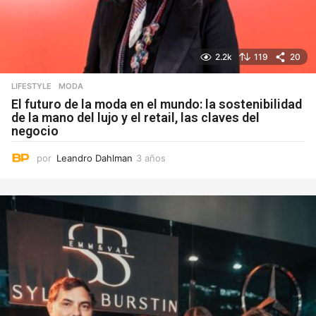
2.2k
119
20
LIFESTYLE
MODA
El futuro de la moda en el mundo: la sostenibilidad
de la mano del lujo y el retail, las claves del
negocio
por
Leandro Dahlman
3 años
3
a
ñ
o
s