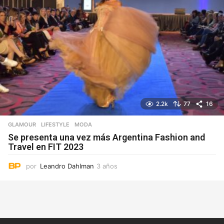
2.2k
77
16
GLAMOUR
,
LIFESTYLE
MODA
Se presenta una vez más Argentina Fashion and
Travel en FIT 2023
por
Leandro Dahlman
3 años
3
a
ñ
o
s