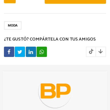
o
s
t
P
a
MODA
g
¿TE GUSTÓ? COMPÁRTELA CON TUS AMIGOS
i
n
a
t
i
o
n