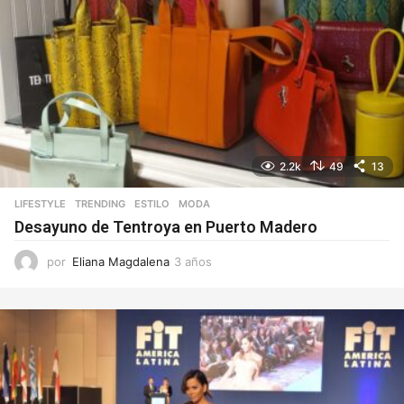
2.2k
49
13
LIFESTYLE
,
TRENDING
ESTILO
,
MODA
Desayuno de Tentroya en Puerto Madero
por
Eliana Magdalena
3 años
3
a
ñ
o
s