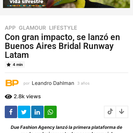
APP
,
GLAMOUR
,
LIFESTYLE
3
a
Con gran impacto, se lanzó en
ñ
Buenos Aires Bridal Runway
o
Latam
s
3
4 min
a
ñ
o
Leandro Dahlman
por
3 años
3
s
a
ñ
2.8k
views
o
s
Due Fashion Agency lanzó la primera plataforma de