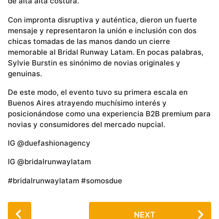
de alta alta costura.
Con impronta disruptiva y auténtica, dieron un fuerte
mensaje y representaron la unión e inclusión con dos
chicas tomadas de las manos dando un cierre
memorable al Bridal Runway Latam. En pocas palabras,
Sylvie Burstin es sinónimo de novias originales y
genuinas.
De este modo, el evento tuvo su primera escala en
Buenos Aires atrayendo muchísimo interés y
posicionándose como una experiencia B2B premium para
novias y consumidores del mercado nupcial.
IG @duefashionagency
IG @bridalrunwaylatam
#bridalrunwaylatam #somosdue
P
NEXT