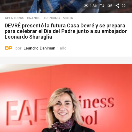
1.8k
135
22
APERTURAS
,
BRANDS
,
TRENDING
MODA
DEVRÉ presentó la futura Casa Devré y se prepara
para celebrar el Día del Padre junto a su embajador
Leonardo Sbaraglia
por
Leandro Dahlman
1 año
1
a
ñ
o