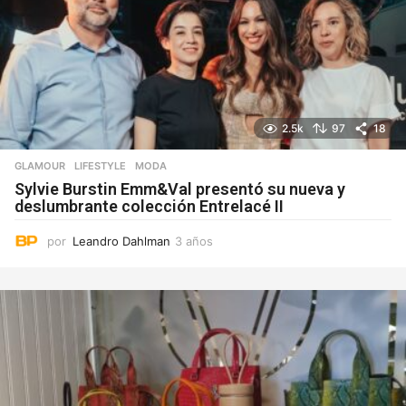
2.5k
97
18
GLAMOUR
,
LIFESTYLE
MODA
Sylvie Burstin Emm&Val presentó su nueva y
deslumbrante colección Entrelacé II
por
Leandro Dahlman
3 años
3
a
ñ
o
s