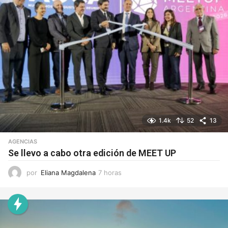
1.4k
52
13
AGENCIAS
Se llevo a cabo otra edición de MEET UP
por
Eliana Magdalena
7 horas
7
h
o
r
a
s