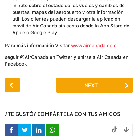
minuto sobre el estado de los vuelos y cambios de
puertas, mapas del aeropuerto y otra información
útil. Los clientes pueden descargar la aplicación
móvil de Air Canada sin costo desde la App Store de
Apple o Google Play.
Para más información Visitar
www.aircanada.com
seguir @AirCanada en Twitter y unirse a Air Canada en
Facebook
P
NEXT
o
s
t
P
¿TE GUSTÓ? COMPÁRTELA CON TUS AMIGOS
a
g
i