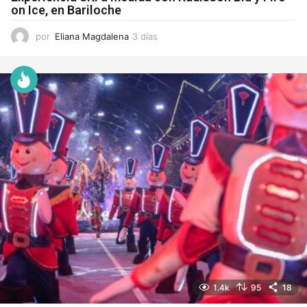
on Ice, en Bariloche
por
Eliana Magdalena
3 días
3
d
í
a
s
1.4k
95
18