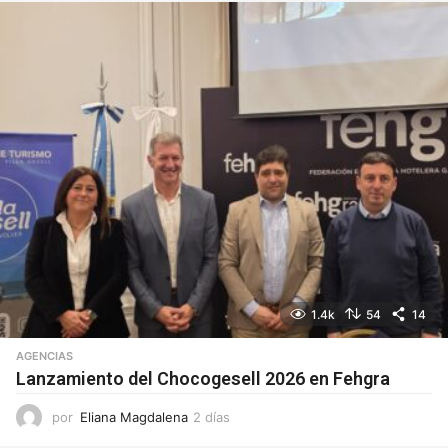
a
s
1.4k
54
14
AGENCIAS
Lanzamiento del Chocogesell 2026 en Fehgra
por
Eliana Magdalena
2 días
2
d