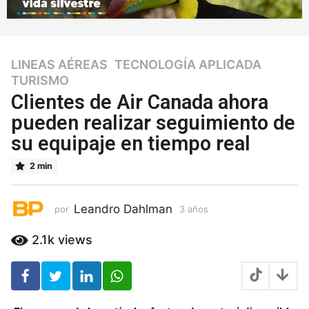
LINEAS AÉREAS
,
TECNOLOGÍA APLICADA
,
3
TURISMO
a
ñ
Clientes de Air Canada ahora
o
pueden realizar seguimiento de
s
su equipaje en tiempo real
3
a
2 min
ñ
o
s
Leandro Dahlman
por
3 años
3
a
ñ
2.1k
views
o
s