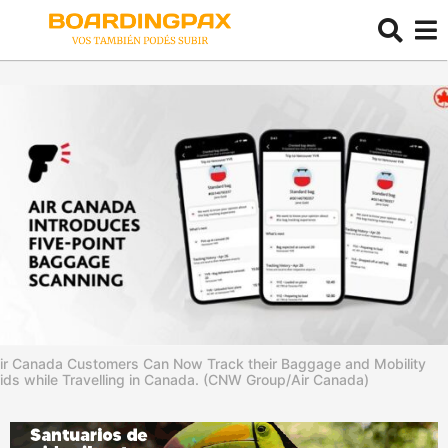
ir Canada Customers Can Now Track their Baggage and Mobility
ids while Travelling in Canada. (CNW Group/Air Canada)