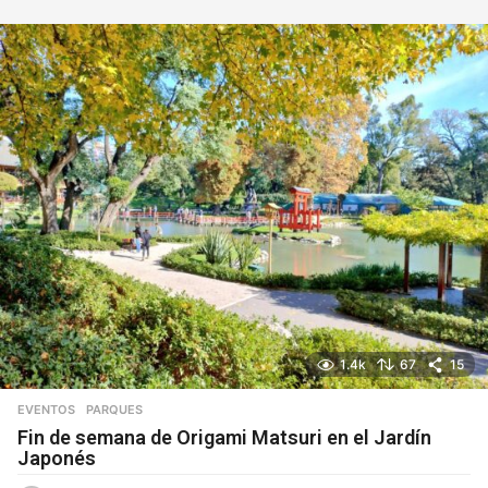
í
a
s
1.4k
67
15
EVENTOS
,
PARQUES
Fin de semana de Origami Matsuri en el Jardín
Japonés