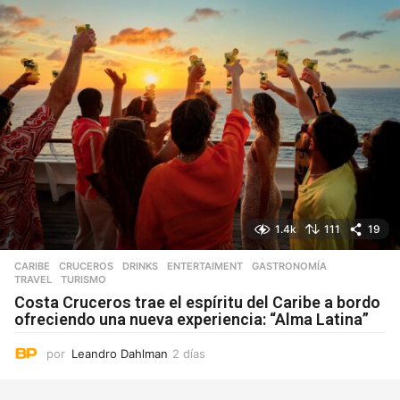
1.4k
111
19
CARIBE
,
CRUCEROS
,
DRINKS
,
ENTERTAIMENT
,
GASTRONOMÍA
,
TRAVEL
,
TURISMO
Costa Cruceros trae el espíritu del Caribe a bordo
ofreciendo una nueva experiencia: “Alma Latina”
por
Leandro Dahlman
2 días
2
d
í