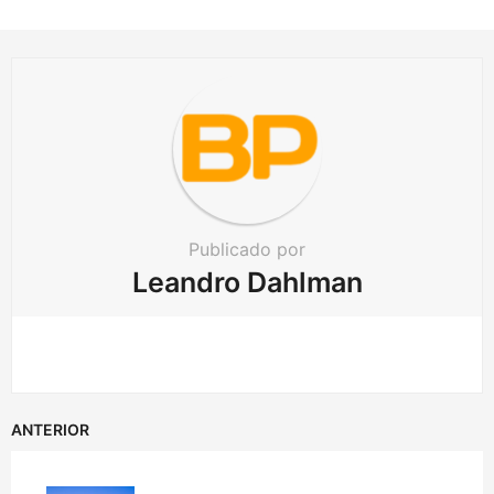
n
a
t
i
o
n
Publicado por
Leandro Dahlman
ANTERIOR