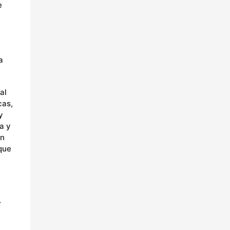
e
a
al
cas,
y
a y
on
 que
r