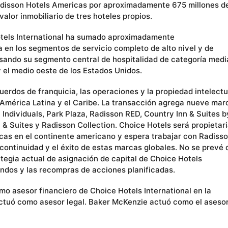
Radisson Hotels Americas por aproximadamente 675 millones d
valor inmobiliario de tres hoteles propios.
Hotels International ha sumado aproximadamente
 en los segmentos de servicio completo de alto nivel y de
ulsando su segmento central de hospitalidad de categoría medi
y el medio oeste de los Estados Unidos.
rdos de franquicia, las operaciones y la propiedad intelectu
América Latina y el Caribe. La transacción agrega nueve mar
Individuals, Park Plaza, Radisson RED, Country Inn & Suites b
 & Suites y Radisson Collection. Choice Hotels será propietari
cas en el continente americano y espera trabajar con Radiss
 continuidad y el éxito de estas marcas globales. No se prevé
ategia actual de asignación de capital de Choice Hotels
endos y las recompras de acciones planificadas.
mo asesor financiero de Choice Hotels International en la
 actuó como asesor legal. Baker McKenzie actuó como el aseso