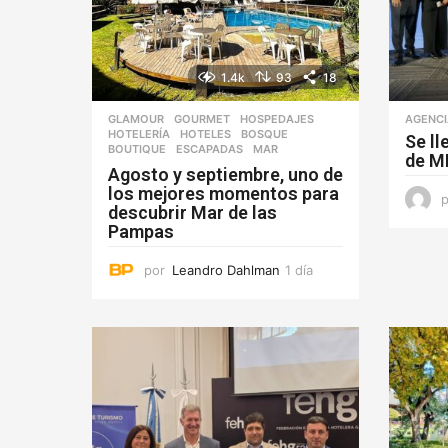
1.4k
93
18
GLAMOUR
,
GOURMET
,
HOSPEDAJES
,
AGENC
HOTELERÍA
,
HOTELES
BOSQUE
,
Se ll
BOUTIQUE
,
ESCAPADAS
,
MAR
de M
Agosto y septiembre, uno de
los mejores momentos para
descubrir Mar de las
Pampas
por
Leandro Dahlman
1 día
1
d
í
a