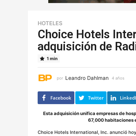
HOTELES
4
a
Choice Hotels Intern
ñ
adquisición de Ra
o
s
4
1 min
a
ñ
o
Leandro Dahlman
por
4 años
4
s
a
ñ
o
Facebook
Twitter
Linked
s
Esta adquisición unifica empresas de hos
67,000 habitaciones e
Choice Hotels International, Inc. anunció ho