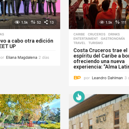
1.5k
52
13
1.5k
111
IAS
CARIBE
,
CRUCEROS
,
DRINKS
,
ENTERTAIMENT
,
GASTRONOMÍA
,
evo a cabo otra edición
TRAVEL
,
TURISMO
EET UP
Costa Cruceros trae el
espíritu del Caribe a b
por
Eliana Magdalena
2 días
2
ofreciendo una nueva
d
experiencia: “Alma Lati
í
a
por
Leandro Dahlman
3 
s