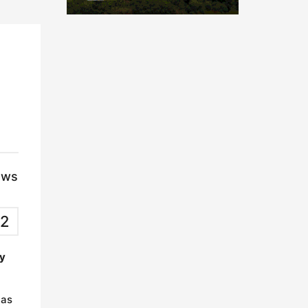
ews
2
 y
las