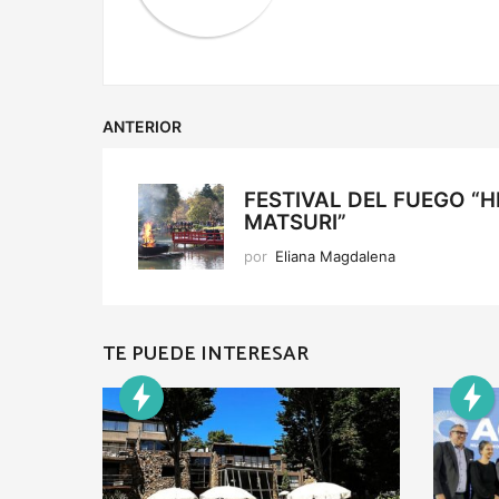
n
ANTERIOR
FESTIVAL DEL FUEGO “H
MATSURI”
por
Eliana Magdalena
TE PUEDE INTERESAR