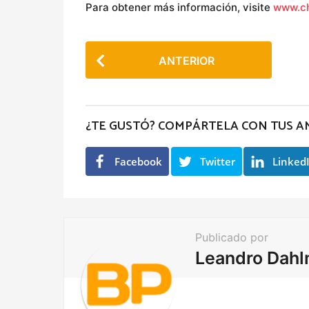
Para obtener más información, visite
www.ch
P
ANTERIOR
o
s
t
¿TE GUSTÓ? COMPÁRTELA CON TUS A
P
a
Facebook
Twitter
Linked
g
i
n
a
Publicado por
t
Leandro Dah
i
o