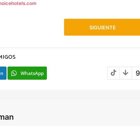
oicehotels.com
SIGUIENTE
MIGOS
9
In
WhatsApp
lman