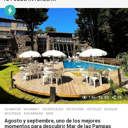
1.4k
93
18
GLAMOUR
,
GOURMET
,
HOSPEDAJES
,
HOTELERÍA
,
HOTELES
BOSQUE
,
BOUTIQUE
,
ESCAPADAS
,
MAR
Agosto y septiembre, uno de los mejores
momentos para descubrir Mar de las Pampas