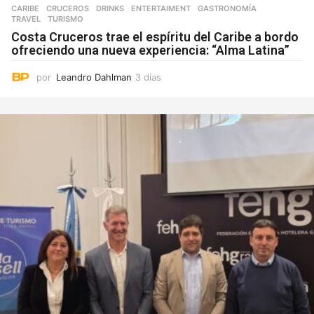
CARIBE
,
CRUCEROS
,
DRINKS
,
ENTERTAIMENT
,
GASTRONOMÍA
,
TRAVEL
,
TURISMO
Costa Cruceros trae el espíritu del Caribe a bordo
ofreciendo una nueva experiencia: “Alma Latina”
por
Leandro Dahlman
3 días
3
d
í
a
s