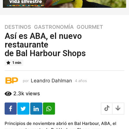
DESTINOS
,
GASTRONOMÍA
,
GOURMET
4
a
Así es ABA, el nuevo
ñ
restaurante
o
de Bal Harbour Shops
s
4
1 min
a
ñ
o
Leandro Dahlman
por
4 años
4
s
a
ñ
2.3k
views
o
s
Principios de noviembre abrió en Bal Harbour, ABA, el