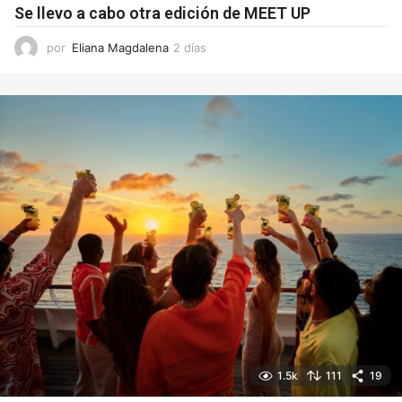
Se llevo a cabo otra edición de MEET UP
por
Eliana Magdalena
2 días
2
d
í
a
s
1.5k
111
19