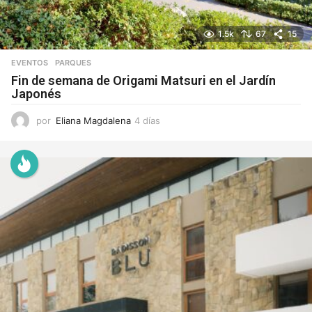
1.5k
67
15
EVENTOS
,
PARQUES
Fin de semana de Origami Matsuri en el Jardín
Japonés
por
Eliana Magdalena
4 días
4
d
í
a
s