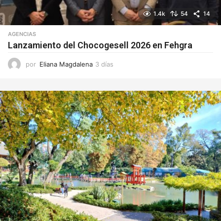
1.4k
54
14
AGENCIAS
Lanzamiento del Chocogesell 2026 en Fehgra
por
Eliana Magdalena
3 días
3
d
í
a
s