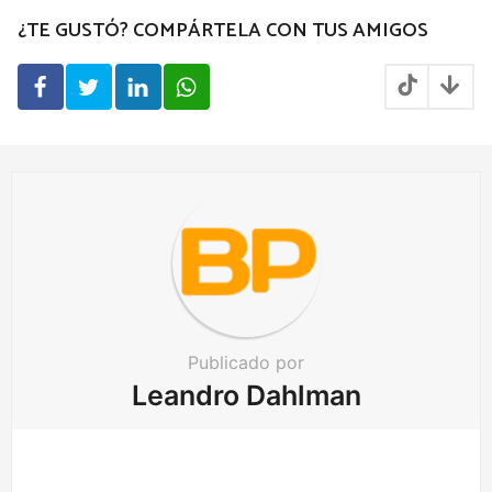
P
¿TE GUSTÓ? COMPÁRTELA CON TUS AMIGOS
a
g
i
n
a
t
i
o
n
Publicado por
Leandro Dahlman