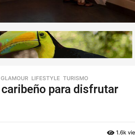
,
GLAMOUR
,
LIFESTYLE
,
TURISMO
o caribeño para disfrutar
1.6k
vi