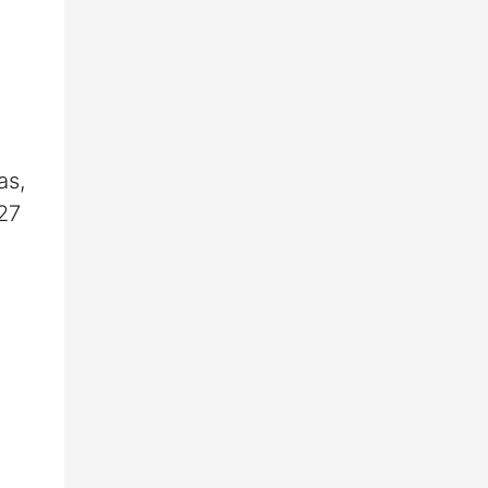
as,
27
,