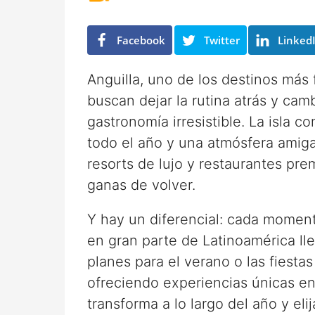
s
m
e
e
s
s
Facebook
Twitter
Linked
e
s
Anguilla, uno de los destinos más 
buscan dejar la rutina atrás y cam
gastronomía irresistible. La isla 
todo el año y una atmósfera amig
resorts de lujo y restaurantes pre
ganas de volver.
Y hay un diferencial: cada momento
en gran parte de Latinoamérica ll
planes para el verano o las fiestas 
ofreciendo experiencias únicas e
transforma a lo largo del año y el