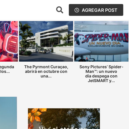
AGREGAR POST
segunda
The Pyrmont Curaçao,
Sony Pictures’ Spider-
los...
abrirá en octubre con
Man™: un nuevo
una...
día despega con
JetSMART y...