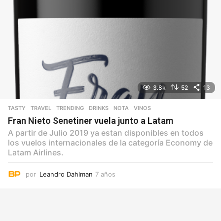
3.8k
52
13
TASTY
,
TRAVEL
,
TRENDING
DRINKS
,
NOTA
,
VINOS
Fran Nieto Senetiner vuela junto a Latam
A partir de Julio 2019 ya estan disponibles en todos
los vuelos internacionales de la categoría Economy de
Latam Airlines.
por
Leandro Dahlman
7 años
7
a
ñ
o
s