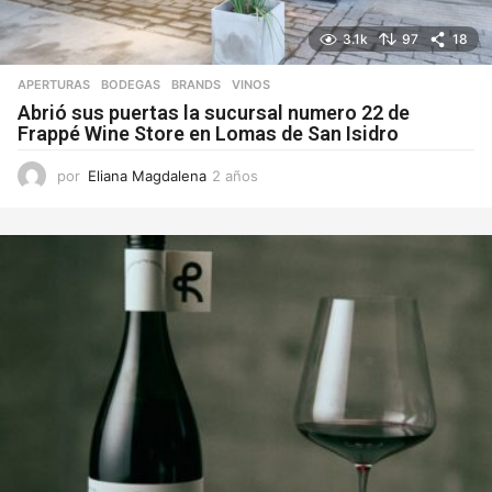
3.1k
97
18
APERTURAS
,
BODEGAS
,
BRANDS
VINOS
Abrió sus puertas la sucursal numero 22 de
Frappé Wine Store en Lomas de San Isidro
por
Eliana Magdalena
2 años
2
a
ñ
o
s