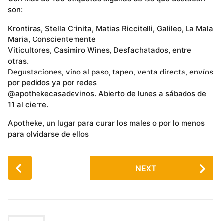
son:
Krontiras, Stella Crinita, Matias Riccitelli, Galileo, La Mala
Maria, Conscientemente
Viticultores, Casimiro Wines, Desfachatados, entre
otras.
Degustaciones, vino al paso, tapeo, venta directa, envíos
por pedidos ya por redes
@apothekecasadevinos. Abierto de lunes a sábados de
11 al cierre.
Apotheke, un lugar para curar los males o por lo menos
para olvidarse de ellos
P
NEXT
o
s
t
P