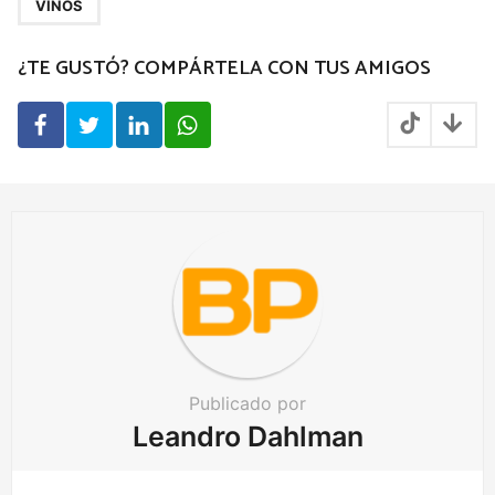
a
VINOS
g
¿TE GUSTÓ? COMPÁRTELA CON TUS AMIGOS
i
n
a
t
i
o
n
Publicado por
Leandro Dahlman