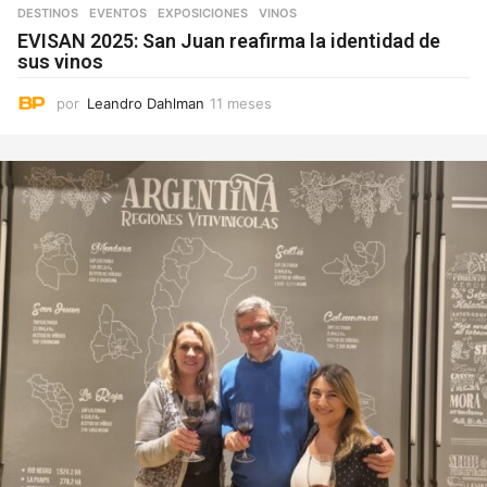
DESTINOS
,
EVENTOS
,
EXPOSICIONES
VINOS
EVISAN 2025: San Juan reafirma la identidad de
sus vinos
por
Leandro Dahlman
11 meses
1
1
m
e
s
e
s