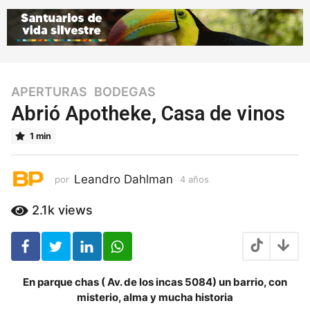
APERTURAS
,
BODEGAS
4
a
Abrió Apotheke, Casa de vinos
ñ
1 min
o
s
4
Leandro Dahlman
por
4 años
4
a
a
ñ
ñ
2.1k
views
o
o
s
s
En parque chas ( Av. de los incas 5084) un barrio, con
misterio, alma y mucha historia