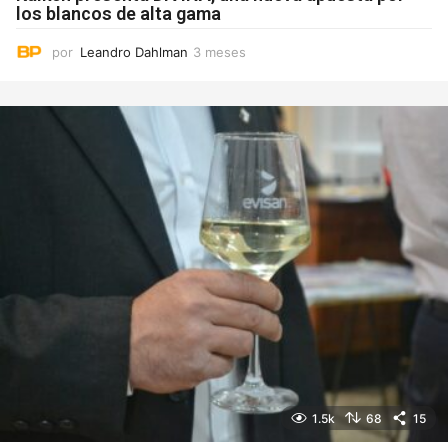
los blancos de alta gama
por
Leandro Dahlman
3 meses
3
m
e
s
e
s
1.5k
68
15