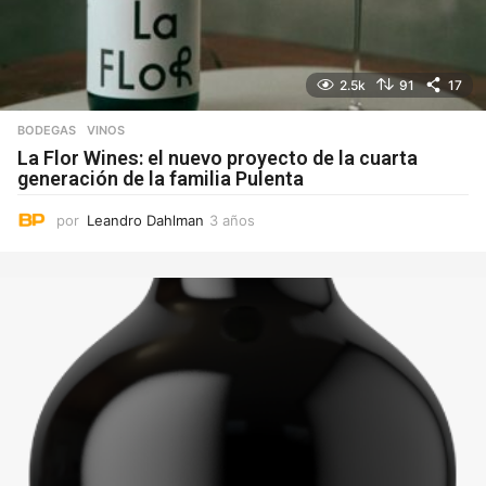
2.5k
91
17
BODEGAS
VINOS
La Flor Wines: el nuevo proyecto de la cuarta
generación de la familia Pulenta
por
Leandro Dahlman
3 años
3
a
ñ
o
s