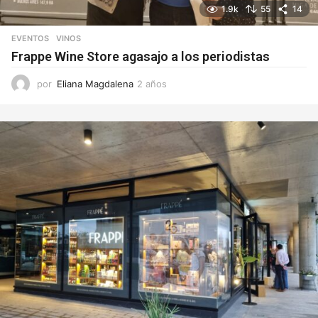
1.9k
55
14
EVENTOS
VINOS
Frappe Wine Store agasajo a los periodistas
por
Eliana Magdalena
2 años
2
a
ñ
o
s