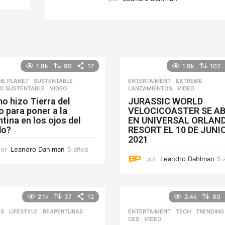
1.8k
90
17
1.9k
102
HE PLANET
,
SUSTENTABLE
,
ENTERTAIMENT
,
EXTREME
,
O SUSTENTABLE
VIDEO
LANZAMIENTOS
VIDEO
o hizo Tierra del
JURASSIC WORLD
 para poner a la
VELOCICOASTER SE AB
tina en los ojos del
EN UNIVERSAL ORLAN
do?
RESORT EL 10 DE JUNI
2021
por
Leandro Dahlman
5 años
5
a
por
Leandro Dahlman
5 
ñ
o
s
2.1k
37
12
2.4k
80
ES
,
LIFESTYLE
REAPERTURAS
,
ENTERTAIMENT
,
TECH
,
TRENDING
CES
,
VIDEO