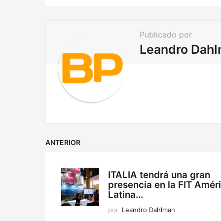
t
i
Publicado por
o
Leandro Dah
n
ANTERIOR
ITALIA tendrá una gran
presencia en la FIT Amér
Latina...
por
Leandro Dahlman