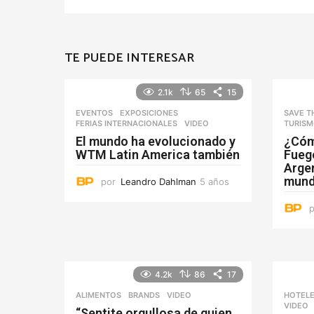
TE PUEDE INTERESAR
2.1k
65
15
EVENTOS
,
EXPOSICIONES
,
SAVE T
FERIAS INTERNACIONALES
VIDEO
TURISM
El mundo ha evolucionado y
¿Cóm
WTM Latin America también
Fuego
Argen
mun
por
Leandro Dahlman
5 años
5
a
ñ
o
s
4.2k
86
17
ALIMENTOS
,
BRANDS
VIDEO
HOTEL
VIDEO
“Sentite orgullosa de quien