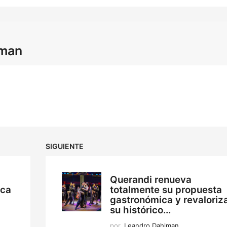
lman
SIGUIENTE
Querandi renueva
ica
totalmente su propuesta
gastronómica y revaloriz
su histórico...
por
Leandro Dahlman