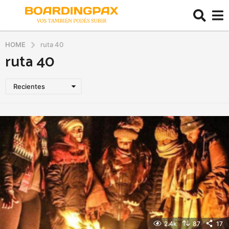
HOME
ruta 40
ruta 40
Recientes
2.4k
87
17