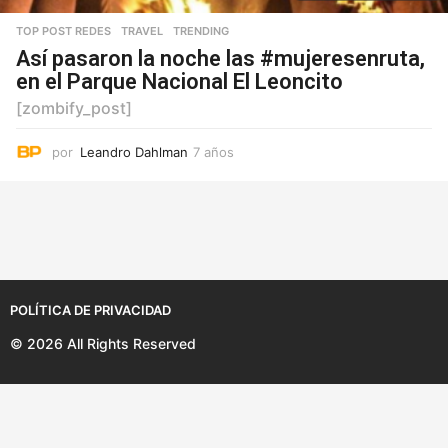
TOP POST REDES
,
TRAVEL
,
TRENDING
Así pasaron la noche las #mujeresenruta,
en el Parque Nacional El Leoncito
[zombify_post]
por
Leandro Dahlman
7 años
7
a
ñ
o
s
POLÍTICA DE PRIVACIDAD
© 2026 All Rights Reserved