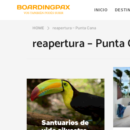
INICIO
DESTI
HOME
reapertura – Punta Cana
reapertura – Punta