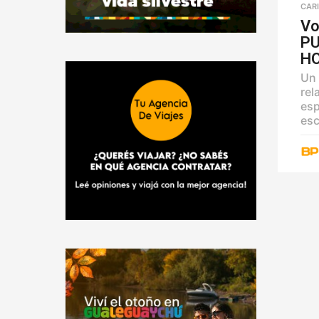
CAR
Vo
PU
HO
Un 
rel
esp
esc