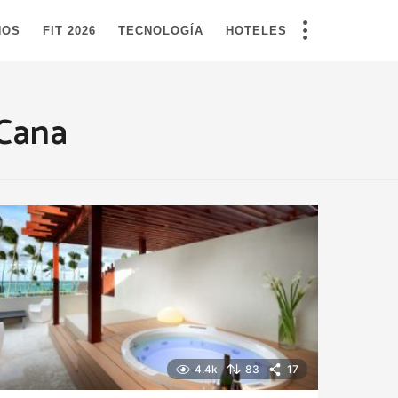
NOS
FIT 2026
TECNOLOGÍA
HOTELES
 Cana
4.4k
83
17