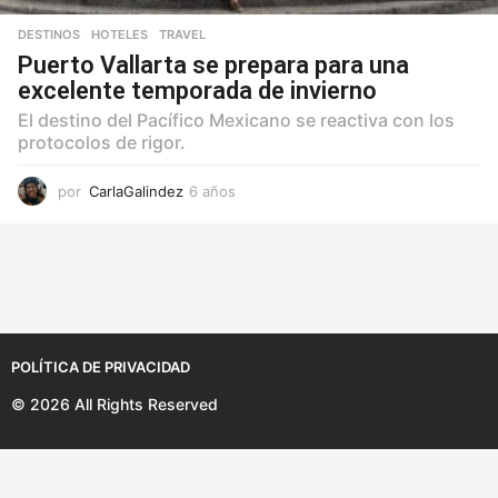
DESTINOS
,
HOTELES
,
TRAVEL
Puerto Vallarta se prepara para una
excelente temporada de invierno
El destino del Pacífico Mexicano se reactiva con los
protocolos de rigor.
por
CarlaGalindez
6 años
6
a
ñ
o
s
POLÍTICA DE PRIVACIDAD
© 2026 All Rights Reserved