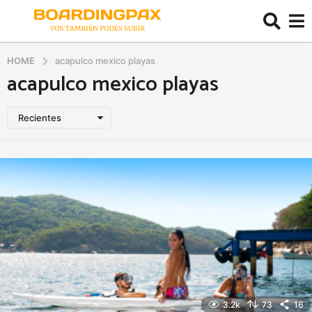
HOME
acapulco mexico playas
acapulco mexico playas
Recientes
3.2k
73
16