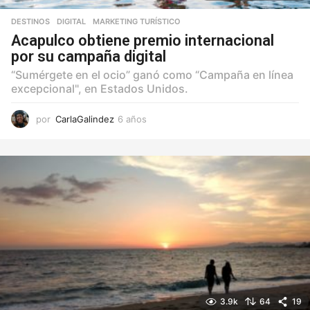
DESTINOS
,
DIGITAL
,
MARKETING TURÍSTICO
Acapulco obtiene premio internacional
por su campaña digital
“Sumérgete en el ocio” ganó como “Campaña en línea
excepcional", en Estados Unidos.
por
CarlaGalindez
6 años
6
a
ñ
o
s
3.9k
64
19