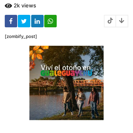
ñ
2k
views
o
s
[zombify_post]