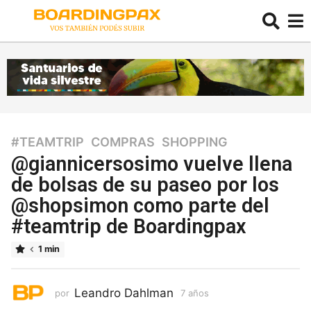
#TEAMTRIP
,
COMPRAS
,
SHOPPING
7
a
@giannicersosimo vuelve llena
ñ
de bolsas de su paseo por los
o
@shopsimon como parte del
s
7
#teamtrip de Boardingpax
a
ñ
1 min
o
s
Leandro Dahlman
por
7 años
7
a