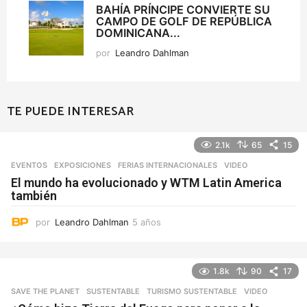
BAHÍA PRÍNCIPE CONVIERTE SU
CAMPO DE GOLF DE REPÚBLICA
DOMINICANA...
por
Leandro Dahlman
TE PUEDE INTERESAR
2.1k
65
15
EVENTOS
,
EXPOSICIONES
,
FERIAS INTERNACIONALES
VIDEO
El mundo ha evolucionado y WTM Latin America
también
por
Leandro Dahlman
5 años
5
a
ñ
o
1.8k
90
17
s
SAVE THE PLANET
,
SUSTENTABLE
,
TURISMO SUSTENTABLE
VIDEO