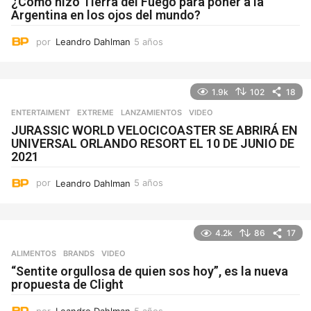
¿Cómo hizo Tierra del Fuego para poner a la
Argentina en los ojos del mundo?
por
Leandro Dahlman
5 años
5
a
ñ
o
1.9k
102
18
s
ENTERTAIMENT
,
EXTREME
,
LANZAMIENTOS
VIDEO
JURASSIC WORLD VELOCICOASTER SE ABRIRÁ EN
UNIVERSAL ORLANDO RESORT EL 10 DE JUNIO DE
2021
por
Leandro Dahlman
5 años
5
a
ñ
o
4.2k
86
17
s
ALIMENTOS
,
BRANDS
VIDEO
“Sentite orgullosa de quien sos hoy”, es la nueva
propuesta de Clight
por
Leandro Dahlman
5 años
5