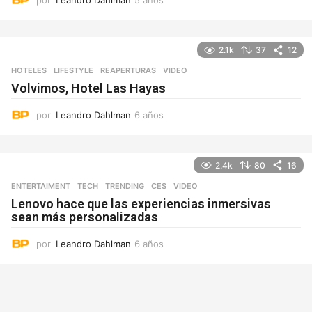
a
ñ
o
2.1k
37
12
s
HOTELES
,
LIFESTYLE
REAPERTURAS
,
VIDEO
Volvimos, Hotel Las Hayas
por
Leandro Dahlman
6 años
6
a
ñ
o
2.4k
80
16
s
ENTERTAIMENT
,
TECH
,
TRENDING
CES
,
VIDEO
Lenovo hace que las experiencias inmersivas
sean más personalizadas
por
Leandro Dahlman
6 años
6
a
ñ
o
s