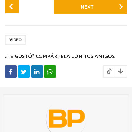
P
NEXT
o
s
t
P
a
VIDEO
g
¿TE GUSTÓ? COMPÁRTELA CON TUS AMIGOS
i
n
a
t
i
o
n