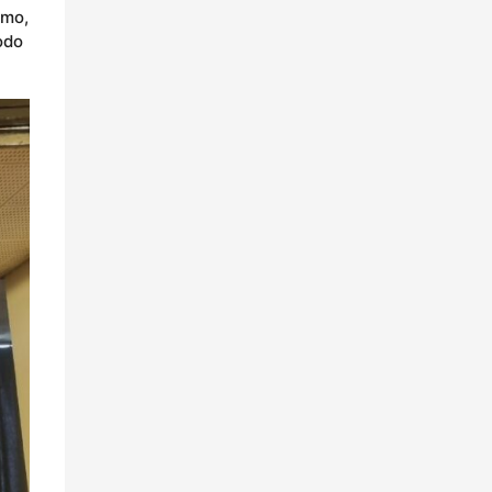
smo,
odo