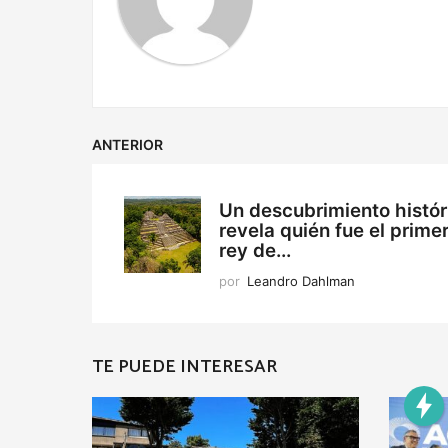
o
n
ANTERIOR
Un descubrimiento histór
revela quién fue el prime
rey de...
por
Leandro Dahlman
TE PUEDE INTERESAR