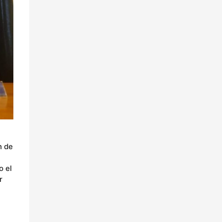
n de
o el
r