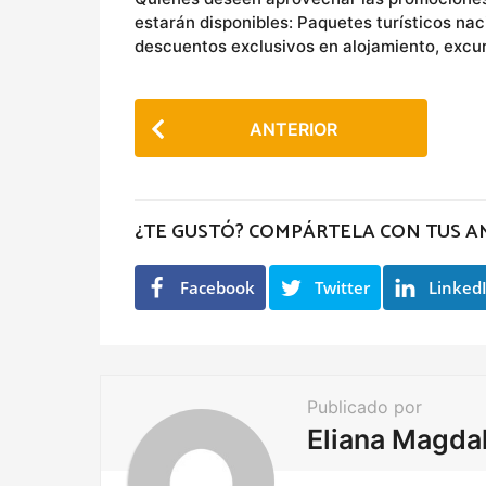
estarán disponibles: Paquetes turísticos naci
descuentos exclusivos en alojamiento, excur
P
ANTERIOR
o
s
t
¿TE GUSTÓ? COMPÁRTELA CON TUS A
P
a
Facebook
Twitter
Linked
g
i
n
a
Publicado por
t
Eliana Magda
i