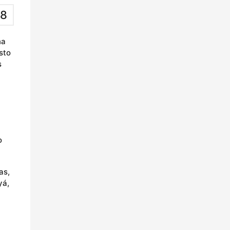
8
na
sto
s
o
as,
yá,