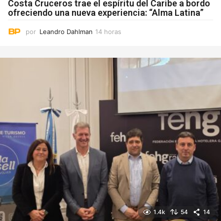
Costa Cruceros trae el espíritu del Caribe a bordo
ofreciendo una nueva experiencia: “Alma Latina”
por
Leandro Dahlman
14 horas
1
4
h
o
r
a
s
1.4k
54
14