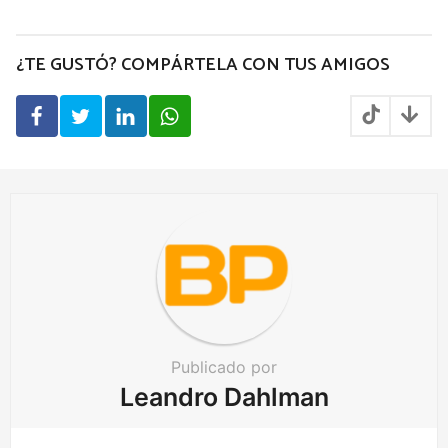
s
t
P
¿TE GUSTÓ? COMPÁRTELA CON TUS AMIGOS
a
g
i
n
a
t
i
o
n
Publicado por
Leandro Dahlman