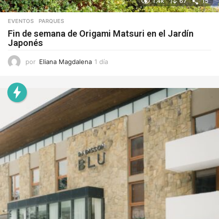
1.4k
67
15
EVENTOS
,
PARQUES
Fin de semana de Origami Matsuri en el Jardín
Japonés
por
Eliana Magdalena
1 día
1
d
í
a