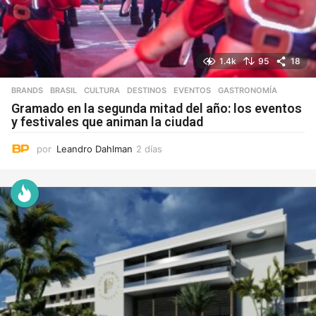
1.4k
95
18
BRANDS
,
BRASIL
,
CULTURA
,
DESTINOS
,
EVENTOS
,
GASTRONOMÍA
Gramado en la segunda mitad del año: los eventos
y festivales que animan la ciudad
por
Leandro Dahlman
2 días
2
d
í
a
s