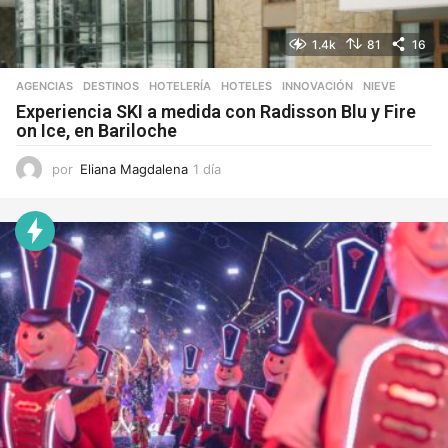
1.4k
81
16
AGENCIAS
,
DESTINOS
,
HOTELERÍA
,
HOTELES
,
INNOVACIÓN
,
NIEVE
Experiencia SKI a medida con Radisson Blu y Fire
on Ice, en Bariloche
por
Eliana Magdalena
1 día
1
d
í
a