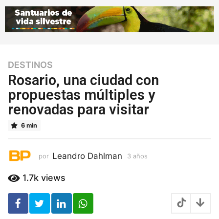
DESTINOS
3
a
Rosario, una ciudad con
ñ
propuestas múltiples y
o
renovadas para visitar
s
3
6 min
a
ñ
o
Leandro Dahlman
por
3 años
3
s
a
ñ
1.7k
views
o
s