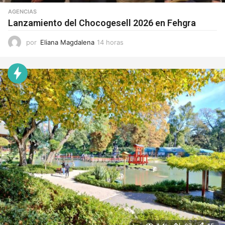
AGENCIAS
Lanzamiento del Chocogesell 2026 en Fehgra
por
Eliana Magdalena
14 horas
1
4
h
o
r
a
s