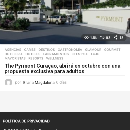
1.5k
93
18
AGENCIAS
,
CARIBE
,
DESTINOS
,
GASTRONOMÍA
,
GLAMOUR
,
GOURMET
,
HOTELERÍA
,
HOTELES
,
LANZAMIENTOS
,
LIFESTYLE
,
LUJO
,
MAYORISTAS
,
RESORTS
,
WELLNESS
The Pyrmont Curaçao, abrirá en octubre con una
propuesta exclusiva para adultos
por
Eliana Magdalena
6 días
3
d
í
a
s
POLÍTICA DE PRIVACIDAD