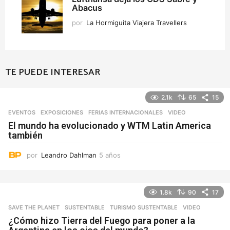
Abacus
por
La Hormiguita Viajera Travellers
TE PUEDE INTERESAR
2.1k
65
15
EVENTOS
,
EXPOSICIONES
,
FERIAS INTERNACIONALES
VIDEO
El mundo ha evolucionado y WTM Latin America
también
por
Leandro Dahlman
5 años
5
a
ñ
o
1.8k
90
17
s
SAVE THE PLANET
,
SUSTENTABLE
,
TURISMO SUSTENTABLE
VIDEO
¿Cómo hizo Tierra del Fuego para poner a la