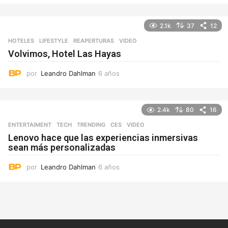
ñ
o
2.1k
37
12
s
HOTELES
,
LIFESTYLE
REAPERTURAS
,
VIDEO
Volvimos, Hotel Las Hayas
por
Leandro Dahlman
6 años
6
a
ñ
o
2.4k
80
16
s
ENTERTAIMENT
,
TECH
,
TRENDING
CES
,
VIDEO
Lenovo hace que las experiencias inmersivas
sean más personalizadas
por
Leandro Dahlman
6 años
6
a
ñ
o
s