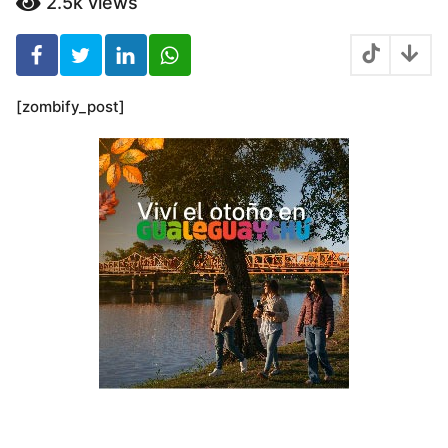
s
2.5k
views
o
s
[zombify_post]