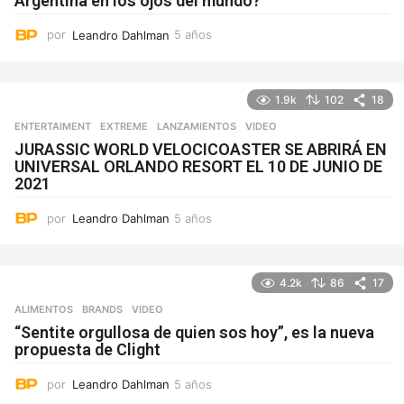
Argentina en los ojos del mundo?
por
Leandro Dahlman
5 años
5
a
ñ
o
1.9k
102
18
s
ENTERTAIMENT
,
EXTREME
,
LANZAMIENTOS
VIDEO
JURASSIC WORLD VELOCICOASTER SE ABRIRÁ EN
UNIVERSAL ORLANDO RESORT EL 10 DE JUNIO DE
2021
por
Leandro Dahlman
5 años
5
a
ñ
o
4.2k
86
17
s
ALIMENTOS
,
BRANDS
VIDEO
“Sentite orgullosa de quien sos hoy”, es la nueva
propuesta de Clight
por
Leandro Dahlman
5 años
5
a