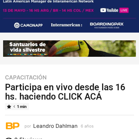
CAPACITACIÓN
6
a
Participa en vivo desde las 16
ñ
hs. haciendo CLICK ACÁ
o
s
1 min
6
a
ñ
Leandro Dahlman
por
6 años
6
o
a
ñ