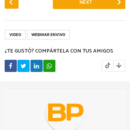
NEXT
o
s
t
P
,
a
VIDEO
WEBINAR ENVIVO
g
¿TE GUSTÓ? COMPÁRTELA CON TUS AMIGOS
i
n
a
t
i
o
n