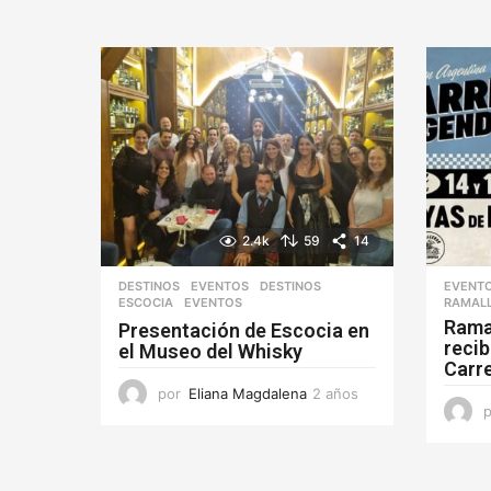
o
2.4k
59
14
DESTINOS
,
EVENTOS
DESTINOS
,
EVENT
ESCOCIA
,
EVENTOS
RAMAL
Rama
Presentación de Escocia en
recib
el Museo del Whisky
Carr
por
Eliana Magdalena
2 años
2
a
ñ
o
s