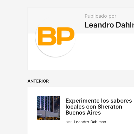
t
i
Publicado por
o
Leandro Dah
n
ANTERIOR
Experimente los sabores
locales con Sheraton
Buenos Aires
por
Leandro Dahlman