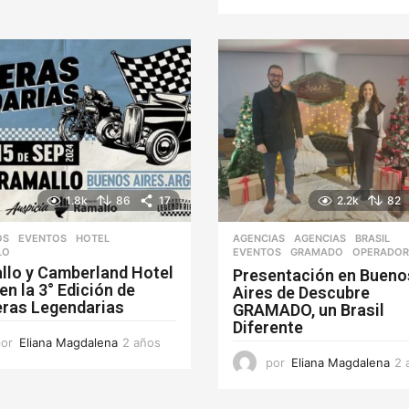
1.8k
86
17
2.2k
82
OS
EVENTOS
,
HOTEL
,
AGENCIAS
AGENCIAS
,
BRASIL
,
LO
EVENTOS
,
GRAMADO
,
OPERADOR
llo y Camberland Hotel
Presentación en Bueno
en la 3° Edición de
Aires de Descubre
eras Legendarias
GRAMADO, un Brasil
Diferente
por
Eliana Magdalena
2 años
2
a
por
Eliana Magdalena
2 
ñ
o