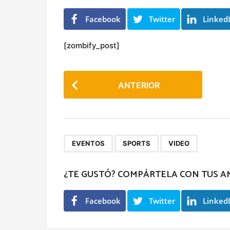
ñ
o
Facebook
Twitter
Linked
s
[zombify_post]
P
ANTERIOR
o
s
t
P
,
,
EVENTOS
SPORTS
VIDEO
a
g
¿TE GUSTÓ? COMPÁRTELA CON TUS A
i
n
Facebook
Twitter
Linked
a