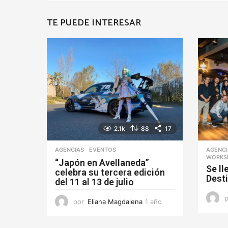
TE PUEDE INTERESAR
2.1k
88
17
AGENCIAS
EVENTOS
AGENC
WORKS
“Japón en Avellaneda”
Se ll
celebra su tercera edición
Dest
del 11 al 13 de julio
por
Eliana Magdalena
1 año
1
a
ñ