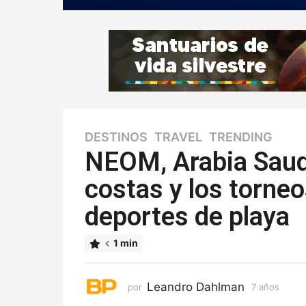
DESTINOS
,
TRAVEL
,
TRENDING
7
a
NEOM, Arabia Saud
ñ
costas y los torneo
o
s
deportes de playa
7
a
ñ
1 min
o
s
Leandro Dahlman
por
7 años
7
a