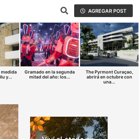
AGREGAR POST
a medida
Gramado en la segunda
The Pyrmont Curaçao,
u y...
mitad del año: los...
abrirá en octubre con
una...