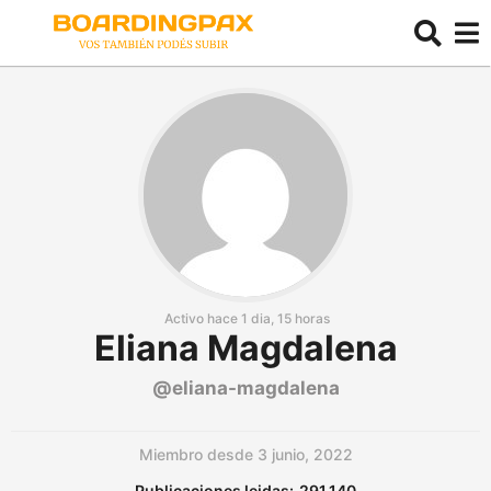
Activo hace 1 dia, 15 horas
Eliana Magdalena
@eliana-magdalena
Miembro desde 3 junio, 2022
Publicaciones leidas:
291,140