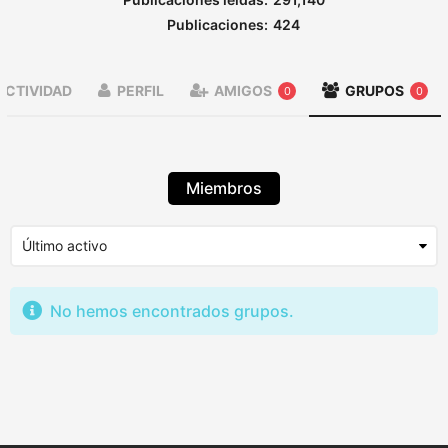
Publicaciones:
424
ACTIVIDAD
PERFIL
AMIGOS
GRUPOS
0
0
Miembros
No hemos encontrados grupos.