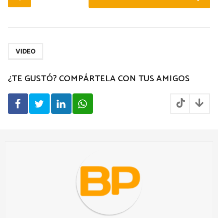
o
s
t
P
a
VIDEO
g
¿TE GUSTÓ? COMPÁRTELA CON TUS AMIGOS
i
n
a
t
i
o
n