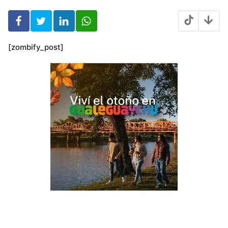
o
s
[zombify_post]