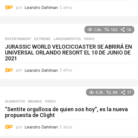
por
Leandro Dahlman
5 años
5
a
ñ
o
1.9k
102
18
s
ENTERTAIMENT
,
EXTREME
,
LANZAMIENTOS
VIDEO
JURASSIC WORLD VELOCICOASTER SE ABRIRÁ EN
UNIVERSAL ORLANDO RESORT EL 10 DE JUNIO DE
2021
por
Leandro Dahlman
5 años
5
a
ñ
o
4.2k
86
17
s
ALIMENTOS
,
BRANDS
VIDEO
“Sentite orgullosa de quien sos hoy”, es la nueva
propuesta de Clight
por
Leandro Dahlman
5 años
5
a