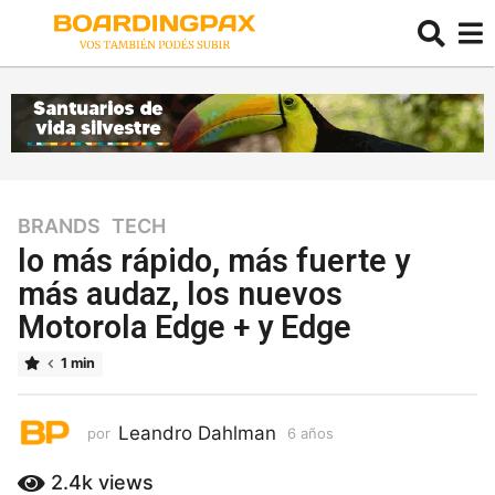
BRANDS
,
TECH
6
a
lo más rápido, más fuerte y
ñ
más audaz, los nuevos
o
Motorola Edge + y Edge
s
6
1 min
a
ñ
o
Leandro Dahlman
por
6 años
6
s
a
ñ
2.4k
views