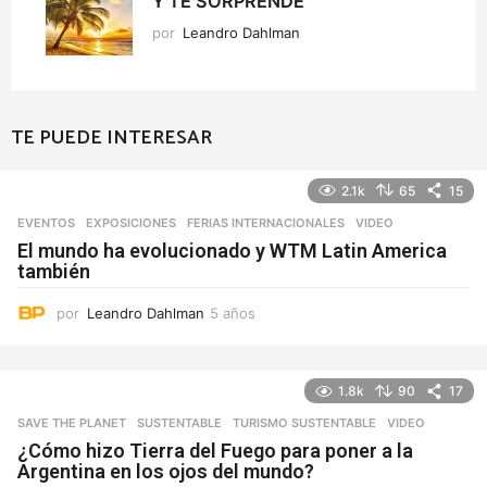
Y TE SORPRENDE
por
Leandro Dahlman
TE PUEDE INTERESAR
2.1k
65
15
EVENTOS
,
EXPOSICIONES
,
FERIAS INTERNACIONALES
VIDEO
El mundo ha evolucionado y WTM Latin America
también
por
Leandro Dahlman
5 años
5
a
ñ
o
1.8k
90
17
s
SAVE THE PLANET
,
SUSTENTABLE
,
TURISMO SUSTENTABLE
VIDEO
¿Cómo hizo Tierra del Fuego para poner a la
Argentina en los ojos del mundo?