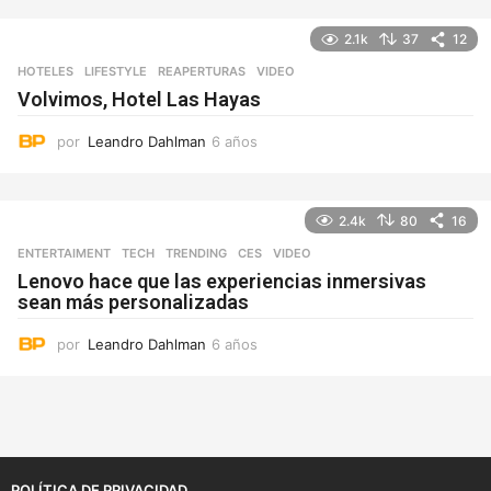
ñ
o
2.1k
37
12
s
HOTELES
,
LIFESTYLE
REAPERTURAS
,
VIDEO
Volvimos, Hotel Las Hayas
por
Leandro Dahlman
6 años
6
a
ñ
o
2.4k
80
16
s
ENTERTAIMENT
,
TECH
,
TRENDING
CES
,
VIDEO
Lenovo hace que las experiencias inmersivas
sean más personalizadas
por
Leandro Dahlman
6 años
6
a
ñ
o
s
POLÍTICA DE PRIVACIDAD