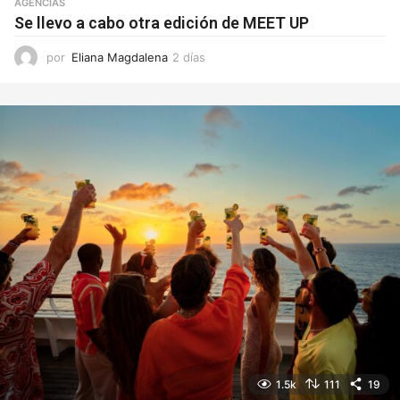
AGENCIAS
Se llevo a cabo otra edición de MEET UP
por
Eliana Magdalena
2 días
2
d
í
a
s
1.5k
111
19