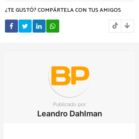
t
P
¿TE GUSTÓ? COMPÁRTELA CON TUS AMIGOS
a
g
i
n
a
t
i
o
n
Publicado por
Leandro Dahlman