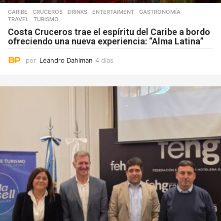
CARIBE
,
CRUCEROS
,
DRINKS
,
ENTERTAIMENT
,
GASTRONOMÍA
,
TRAVEL
,
TURISMO
Costa Cruceros trae el espíritu del Caribe a bordo
ofreciendo una nueva experiencia: “Alma Latina”
por
Leandro Dahlman
4 días
4
d
í
a
s