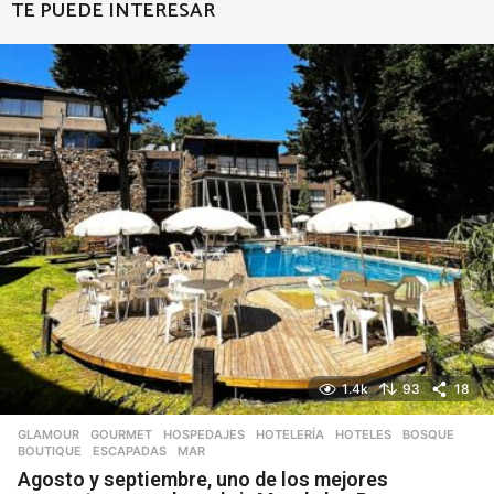
TE PUEDE INTERESAR
1.4k
93
18
GLAMOUR
,
GOURMET
,
HOSPEDAJES
,
HOTELERÍA
,
HOTELES
BOSQUE
,
BOUTIQUE
,
ESCAPADAS
,
MAR
Agosto y septiembre, uno de los mejores