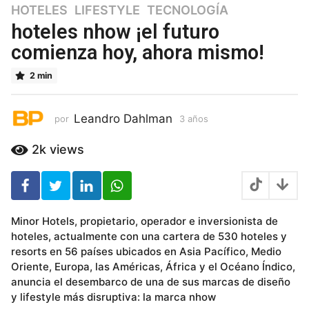
HOTELES
,
LIFESTYLE
,
TECNOLOGÍA
3
a
hoteles nhow ¡el futuro
ñ
comienza hoy, ahora mismo!
o
s
2 min
3
a
ñ
Leandro Dahlman
por
3 años
3
o
a
ñ
s
2k
views
o
s
Minor Hotels, propietario, operador e inversionista de
hoteles, actualmente con una cartera de 530 hoteles y
resorts en 56 países ubicados en Asia Pacífico, Medio
Oriente, Europa, las Américas, África y el Océano Índico,
anuncia el desembarco de una de sus marcas de diseño
y lifestyle más disruptiva: la marca nhow