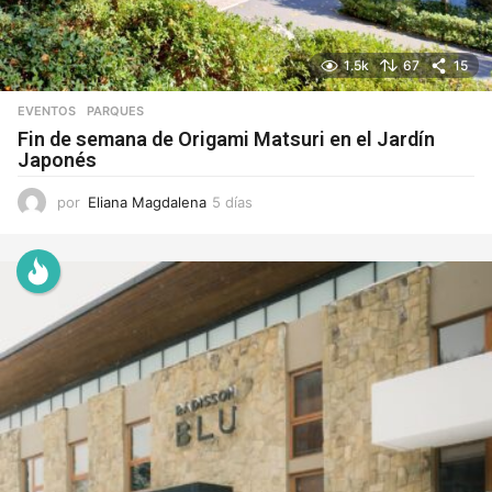
1.5k
67
15
EVENTOS
,
PARQUES
Fin de semana de Origami Matsuri en el Jardín
Japonés
por
Eliana Magdalena
5 días
5
d
í
a
s