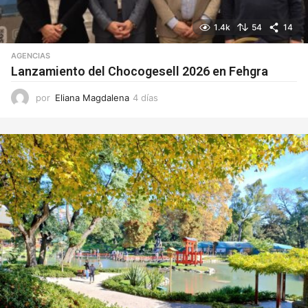
1.4k
54
14
AGENCIAS
Lanzamiento del Chocogesell 2026 en Fehgra
por
Eliana Magdalena
4 días
4
d
í
a
s