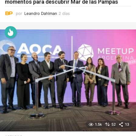
momentos para descubrir Mar de las Pampas
por
Leandro Dahlman
2 días
2
d
í
a
s
1.5k
52
13