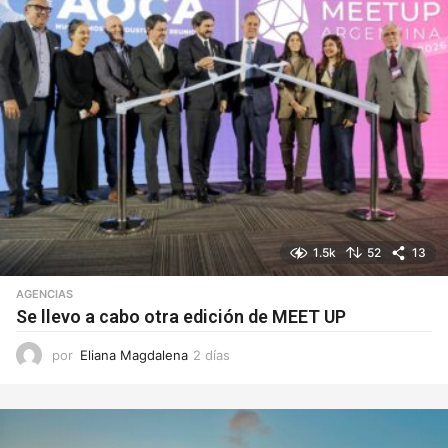
1.5k
52
13
AGENCIAS
Se llevo a cabo otra edición de MEET UP
por
Eliana Magdalena
2 días
2
d
í
a
s