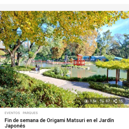
d
í
a
s
1.5k
67
15
EVENTOS
,
PARQUES
Fin de semana de Origami Matsuri en el Jardín
Japonés