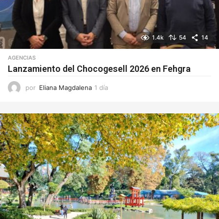
1.4k
54
14
AGENCIAS
Lanzamiento del Chocogesell 2026 en Fehgra
por
Eliana Magdalena
1 día
1
d
í
a