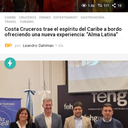
1.4k
111
19
CARIBE
,
CRUCEROS
,
DRINKS
,
ENTERTAIMENT
,
GASTRONOMÍA
,
TRAVEL
,
TURISMO
Costa Cruceros trae el espíritu del Caribe a bordo
ofreciendo una nueva experiencia: “Alma Latina”
por
Leandro Dahlman
1 día
1
d
í
a