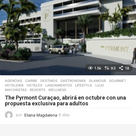
1.5k
93
18
AGENCIAS
,
CARIBE
,
DESTINOS
,
GASTRONOMÍA
,
GLAMOUR
,
GOURMET
,
HOTELERÍA
,
HOTELES
,
LANZAMIENTOS
,
LIFESTYLE
,
LUJO
,
MAYORISTAS
,
RESORTS
,
WELLNESS
The Pyrmont Curaçao, abrirá en octubre con una
propuesta exclusiva para adultos
por
Eliana Magdalena
6 días
3
d
í
a