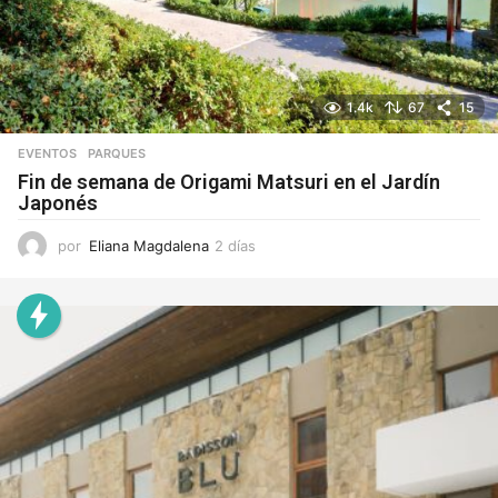
1.4k
67
15
EVENTOS
,
PARQUES
Fin de semana de Origami Matsuri en el Jardín
Japonés
por
Eliana Magdalena
2 días
2
d
í
a
s