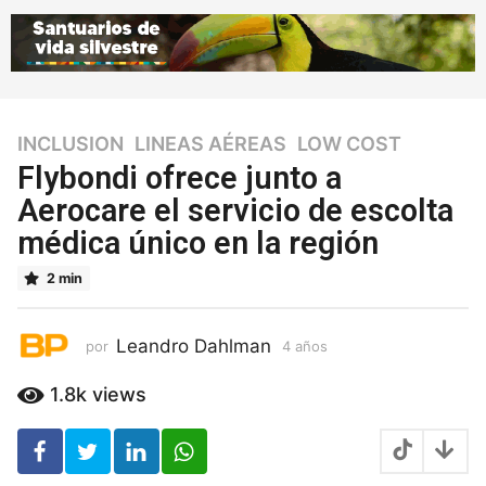
INCLUSION
,
LINEAS AÉREAS
,
LOW COST
4
a
Flybondi ofrece junto a
ñ
Aerocare el servicio de escolta
o
médica único en la región
s
4
2 min
a
ñ
o
Leandro Dahlman
por
4 años
4
s
a
ñ
1.8k
views
o
s