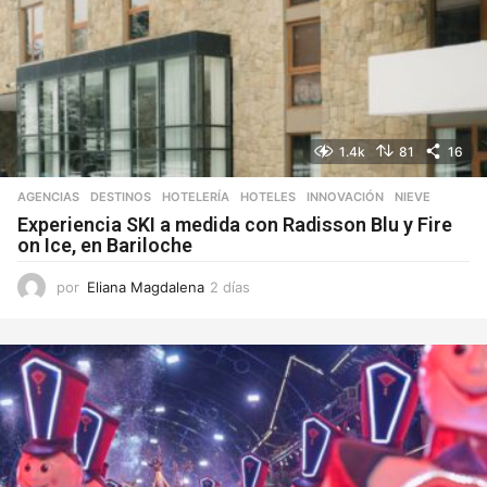
1.4k
81
16
AGENCIAS
,
DESTINOS
,
HOTELERÍA
,
HOTELES
,
INNOVACIÓN
,
NIEVE
Experiencia SKI a medida con Radisson Blu y Fire
on Ice, en Bariloche
por
Eliana Magdalena
2 días
2
d
í
a
s