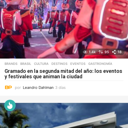
1.4k
95
18
BRANDS
,
BRASIL
,
CULTURA
,
DESTINOS
,
EVENTOS
,
GASTRONOMÍA
Gramado en la segunda mitad del año: los eventos
y festivales que animan la ciudad
por
Leandro Dahlman
3 días
3
d
í
a
s