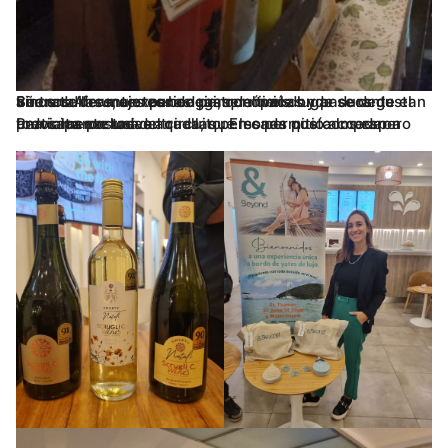
Se trata de una experiencia, que tiene lugar durante el año en diferentes zonas gastronómicas y paseos de Buenos Aires, un tour de primer nivel donde se degustan vinos de las mejores bodegas del país.
Participaron todas aquellas personas que compraron previamente una entrada, que les permitió acceder a todos las postas del circuito. En cada posta los espero una cata exclusiva.