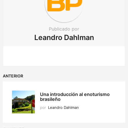
g
i
n
a
Publicado por
t
Leandro Dahlman
i
o
n
ANTERIOR
Una introducción al enoturismo
brasileño
por
Leandro Dahlman