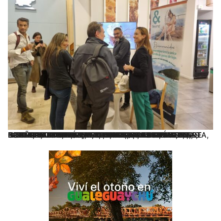
ESTUVIERON EN ESTA CONCURRIDA EDICIÓN DONDE PARTICIPARON MÁS DE 1200 PERSONAS Y LAS BODEGAS BOUTIQUE Y CONSAGRADAS: BIANCHI, CHAÑARMUYO, FERRARO WINES, SCRUGLI WINES, NORTON, GRAFFFIGNA, GIN RIBERA, TJ WINES, INESPERADO GIN, RJ WINES, BODEGAS ARAUJO, BODEGAS DEL DESIERTO, , NINA, VALLE DE LA PUERTA, CHELO LEMONCELLO, POSTALES DE LA PATAGONIA, HORIZONTE ANDINO, FELIX ENRIQUE 1931, BODEGAS DURET, LA RIOJANA, LUIGI BOSCA, WINE ESTATES, DISTRIBUIDORA FIDEL YY TONNEAU WINES.