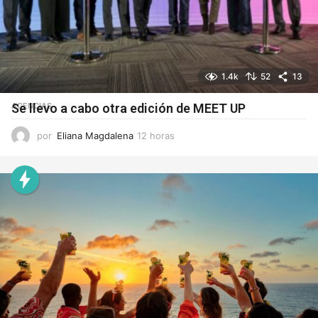
1.4k
52
13
AGENCIAS
Se llevo a cabo otra edición de MEET UP
por
Eliana Magdalena
12 horas
1
2
h
o
r
a
s