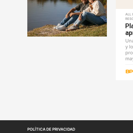
ALL 
RES
Pl
ap
Una
y l
pro
may
POLÍTICA DE PRIVACIDAD