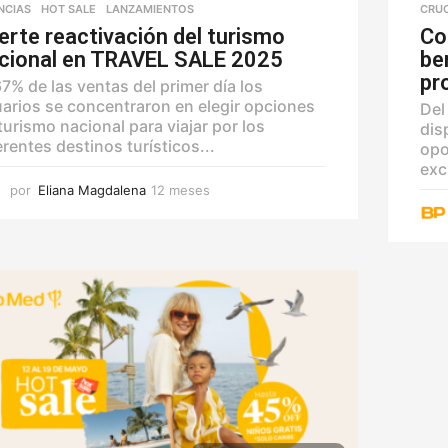
NCIAS
,
HOT SALE
,
LANZAMIENTOS
CRU
erte reactivación del turismo
Co
cional en TRAVEL SALE 2025
be
pr
67% de las ventas del primer día los
arios se concentraron en elegir opciones
Del
turismo nacional para viajar por los
dis
erentes destinos turísticos...
opo
exc
por
Eliana Magdalena
12 meses
1
2
m
e
s
e
s