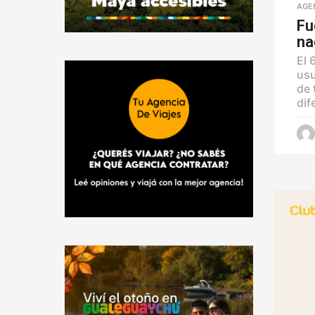
AGE
Fu
na
El 
usu
de 
dif