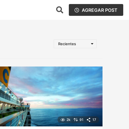
AGREGAR POST
Recientes
2k
91
17