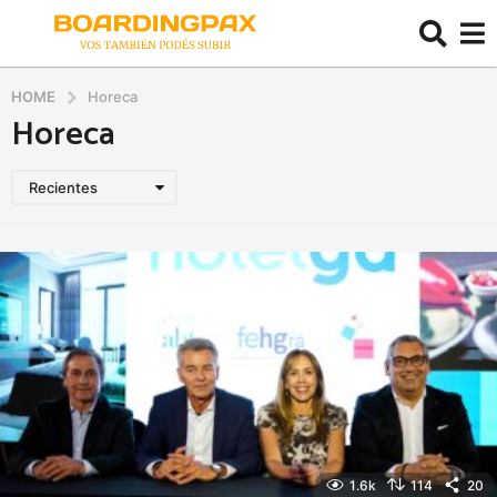
HOME
Horeca
Horeca
Recientes
1.6k
114
20