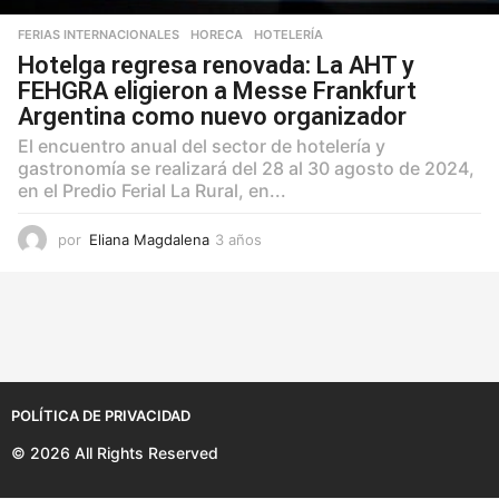
FERIAS INTERNACIONALES
,
HORECA
,
HOTELERÍA
Hotelga regresa renovada: La AHT y
FEHGRA eligieron a Messe Frankfurt
Argentina como nuevo organizador
El encuentro anual del sector de hotelería y
gastronomía se realizará del 28 al 30 agosto de 2024,
en el Predio Ferial La Rural, en...
por
Eliana Magdalena
3 años
3
a
ñ
o
s
POLÍTICA DE PRIVACIDAD
© 2026 All Rights Reserved