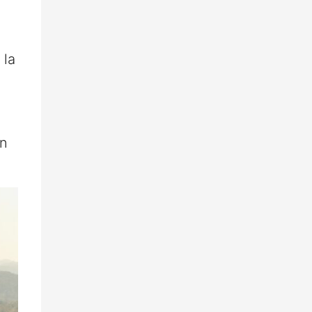
 la
on