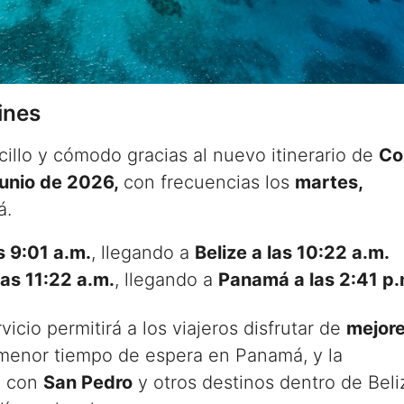
ines
cillo y cómodo gracias al nuevo itinerario de
Co
junio de 2026,
con frecuencias los
martes,
á.
 9:01 a.m.
, llegando a
Belize a las 10:22 a.m.
las 11:22 a.m.
, llegando a
Panamá a las 2:41 p.
icio permitirá a los viajeros disfrutar de
mejor
 menor tiempo de espera en Panamá, y la
e con
San Pedro
y otros destinos dentro de Beli