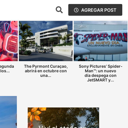
AGREGAR POST
segunda
The Pyrmont Curaçao,
Sony Pictures’ Spider-
los...
abrirá en octubre con
Man™: un nuevo
una...
día despega con
JetSMART y...