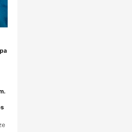
pa
m.
es
ze