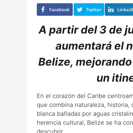
e
e
s
s
Facebook
Twitter
Linked
e
s
A partir del 3 de 
aumentará el 
Belize, mejorando 
un itin
En el corazón del Caribe centroa
que combina naturaleza, historia, 
blanca bañadas por aguas cristalin
herencia cultural, Belize se ha co
descubrir.