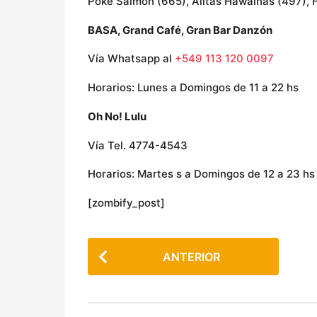
Poké Salmon (665), Alitas Hawainas (497), F
BASA, Grand Café, Gran Bar Danzón
Vía Whatsapp al
+549 113 120 0097
Horarios: Lunes a Domingos de 11 a 22 hs
Oh No! Lulu
Vía Tel. 4774-4543
Horarios: Martes s a Domingos de 12 a 23 hs
[zombify_post]
P
ANTERIOR
o
s
t