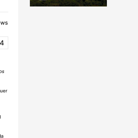
ews
4
os
euer
l
da