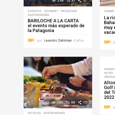
2.4k
91
17
EVENTOS
,
GOURMET
,
PATAGONIA
CARIBE
GASTRONOMÍA
La r
BARILOCHE A LA CARTA
Baha
el evento más esperado de
muy e
la Patagonia
vaca
por
Leandro Dahlman
4 años
4
a
ñ
o
s
AGENC
HOTEL
URUGU
Altos
Golf
del T
2022
1.8k
88
17
HOTELES
GASTRONOMÍA