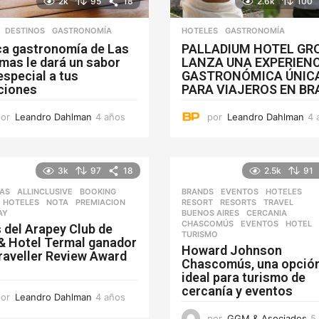
2k
95
18
2.6k
100
,
DESTINOS
GASTRONOMÍA
HOTELES
GASTRONOMÍA
ica gastronomía de Las
PALLADIUM HOTEL GR
mas le dará un sabor
LANZA UNA EXPERIENC
special a tus
GASTRONÓMICA ÚNIC
ciones
PARA VIAJEROS EN BR
por
Leandro Dahlman
4 años
4
por
Leandro Dahlman
4 
a
ñ
o
s
3k
97
18
2.5k
91
IAS
ALLINCLUSIVE
,
BOOKING
,
BRANDS
,
EVENTOS
,
HOTELES
,
,
HOTELES
,
NOTA
,
PREMIACION
,
RESORT
,
RESORTS
,
TRAVEL
AY
BUENOS AIRES
,
CERCANIA
,
CHASCOMÚS
,
EVENTOS
,
HOTEL
 del Arapey Club de
TURISMO
 & Hotel Termal ganador
Howard Johnson
raveller Review Award
Chascomús, una opció
ideal para turismo de
cercanía y eventos
por
Leandro Dahlman
4 años
4
a
por
GGM & Asociados
5