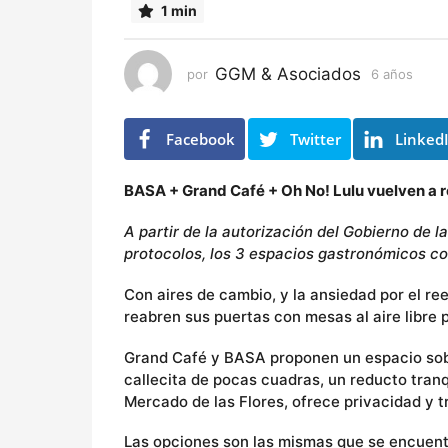
1 min
o
s
GGM & Asociados
por
6 años
6
a
ñ
o
Facebook
Twitter
Linked
s
BASA + Grand Café + Oh No! Lulu
vuelven a r
A partir de la autorización del Gobierno de 
protocolos, los 3 espacios gastronómicos c
Con aires de cambio, y la ansiedad por el r
reabren sus puertas con mesas al aire libre p
Grand Café y BASA proponen un espacio sobre
callecita de pocas cuadras, un reducto tranqu
Mercado de las Flores, ofrece privacidad y tr
Las opciones son las mismas que se encuent