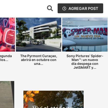
AGREGAR POST
segunda
The Pyrmont Curaçao,
Sony Pictures’ Spider-
los...
abrirá en octubre con
Man™: un nuevo
una...
día despega con
JetSMART y...