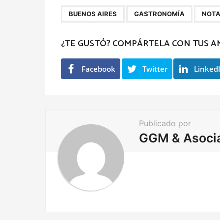
P
,
,
BUENOS AIRES
GASTRONOMÍA
NOT
a
g
¿TE GUSTÓ? COMPÁRTELA CON TUS A
i
n
Facebook
Twitter
Linked
a
t
i
Publicado por
o
GGM & Asoci
n