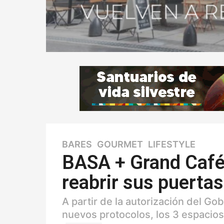
BARES
,
GOURMET
,
LIFESTYLE
6
a
BASA + Grand Café 
ñ
reabrir sus puertas
o
s
6
A partir de la autorización del Go
a
nuevos protocolos, los 3 espacio
ñ