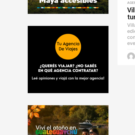
AGE
Vi
tu
Vil
edi
com
eve