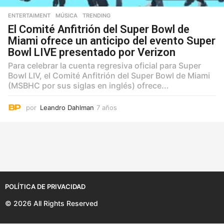
ENTERTAIMENT
,
MÚSICA
,
TRENDING
El Comité Anfitrión del Super Bowl de
Miami ofrece un anticipo del evento Super
Bowl LIVE presentado por Verizon
Para celebrar la cuenta regresiva oficial para Super
Bowl LIV, el Comité Anfitrión del Super Bowl de Miami
(MSBHC por sus siglas en inglés) ofrece...
por
Leandro Dahlman
7 años
7
a
ñ
o
s
POLÍTICA DE PRIVACIDAD
© 2026 All Rights Reserved