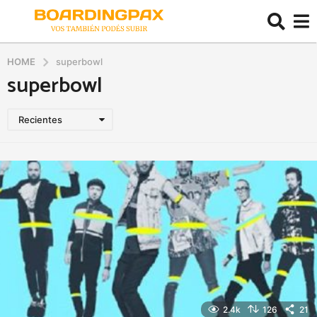
HOME
superbowl
superbowl
Recientes
2.4k
126
21